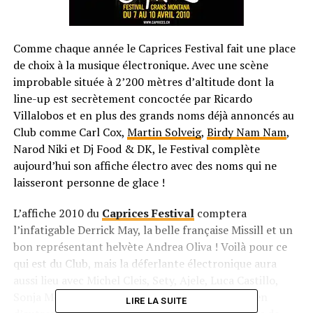
Comme chaque année le Caprices Festival fait une place
de choix à la musique électronique. Avec une scène
improbable située à 2’200 mètres d’altitude dont la
line-up est secrètement concoctée par Ricardo
Villalobos et en plus des grands noms déjà annoncés au
Club comme Carl Cox,
Martin Solveig
,
Birdy Nam Nam
,
Narod Niki et Dj Food & DK, le Festival complète
aujourd’hui son affiche électro avec des noms qui ne
laisseront personne de glace !
L’affiche 2010 du
Caprices Festival
comptera
l’infatigable Derrick May, la belle française Missill et un
bon représentant helvète Andrea Oliva ! Voilà pour ce
qui est du Club, mais la déferlante électronique aura
aussi lieu avec Michel Cleis, Sety, Ajele, Luca Castillo,
Sonja Moonear, Pikaya, Too Loops Low Tek et bien
LIRE LA SUITE