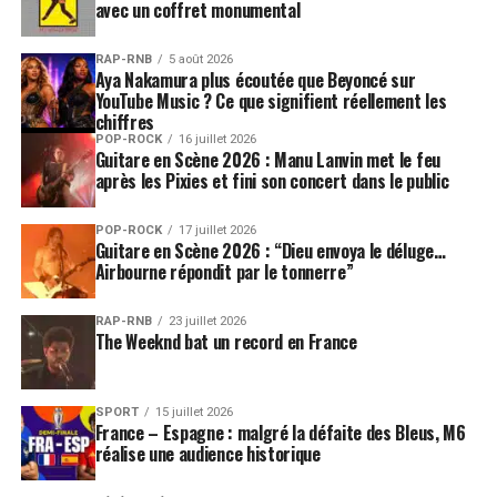
avec un coffret monumental
duo improbable lié par l’émotion qu’ils veulent
communiquer dans leur musique. Quand la Ruche monte
à Crans, c’est le buzz assuré !
RAP-RNB
5 août 2026
Aya Nakamura plus écoutée que Beyoncé sur
YouTube Music ? Ce que signifient réellement les
A noter que la programmation complète du Caprices
chiffres
Festival est disponible ici !
POP-ROCK
16 juillet 2026
Guitare en Scène 2026 : Manu Lanvin met le feu
Lien :
www.caprices.ch
après les Pixies et fini son concert dans le public
SUJETS ASSOCIÉS:
BIRDY NAM NAM
CAPRICES FESTIVAL
POP-ROCK
17 juillet 2026
CARL COX
DERRICK MAY
MARTIN SOLVEIG
MISSILL
Guitare en Scène 2026 : “Dieu envoya le déluge…
Airbourne répondit par le tonnerre”
RAP-RNB
23 juillet 2026
The Weeknd bat un record en France
SPORT
15 juillet 2026
France – Espagne : malgré la défaite des Bleus, M6
réalise une audience historique