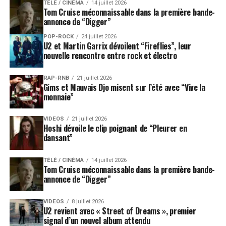
TÉLÉ / CINÉMA
14 juillet 2026
Tom Cruise méconnaissable dans la première bande-
annonce de “Digger”
POP-ROCK
24 juillet 2026
U2 et Martin Garrix dévoilent “Fireflies”, leur
nouvelle rencontre entre rock et électro
RAP-RNB
21 juillet 2026
Gims et Mauvais Djo misent sur l’été avec “Vive la
monnaie”
VIDEOS
21 juillet 2026
Hoshi dévoile le clip poignant de “Pleurer en
dansant”
TÉLÉ / CINÉMA
14 juillet 2026
Tom Cruise méconnaissable dans la première bande-
annonce de “Digger”
VIDEOS
8 juillet 2026
U2 revient avec « Street of Dreams », premier
signal d’un nouvel album attendu