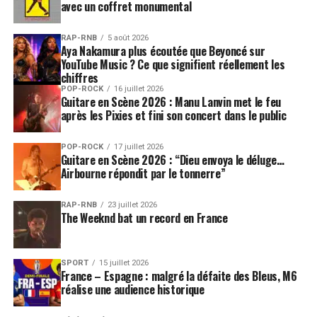
avec un coffret monumental
démarche narrative mettant en lumière la poésie des
éléments qui nous entourent.
RAP-RNB
5 août 2026
Aya Nakamura plus écoutée que Beyoncé sur
Sur scène, elle déclenche volontairement des visuels en
YouTube Music ? Ce que signifient réellement les
chiffres
temps réel, tels des reflets de notre imaginaire, sur trois
POP-ROCK
16 juillet 2026
supports variés. Le procédé de multiprojection offre au
Guitare en Scène 2026 : Manu Lanvin met le feu
spectateur une liberté de réception, et permet le
après les Pixies et fini son concert dans le public
mouvement général des images qui passent alors d’une
structure à l’autre ; l’ensemble coordiné ressemblant à
POP-ROCK
17 juillet 2026
Guitare en Scène 2026 : “Dieu envoya le déluge…
un ballet d’images, de lumières et de couleurs
Airbourne répondit par le tonnerre”
dialoguant avec la musique.
RAP-RNB
23 juillet 2026
Non pas une simple illustration d’une musique, Zita
The Weeknd bat un record en France
Cochet raconte à travers ses images une histoire qu’elle
aurait pu écrire pour un film, sans début ni fin. Un film
qu’on regarde seul, puis avec quelqu’un. La fenêtre
SPORT
15 juillet 2026
France – Espagne : malgré la défaite des Bleus, M6
étant la seule vue sur le monde extérieur, on parvient
réalise une audience historique
enfin à s’échapper. Et plus qu’un voyage introspectif ou
une mise en abîme de nos émotions, comme ce fut le cas