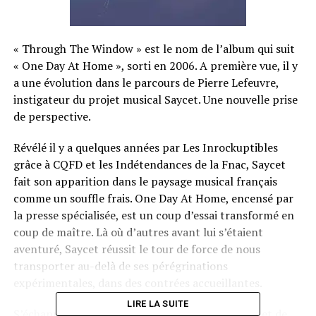
«
Through The Window » est le nom de l’album qui suit
« One Day At Home », sorti en 2006. A première vue, il y
a une évolution dans le parcours de Pierre Lefeuvre,
instigateur du projet musical Saycet. Une nouvelle prise
de perspective.
Révélé il y a quelques années par Les Inrockuptibles
grâce à CQFD et les Indétendances de la Fnac, Saycet
fait son apparition dans le paysage musical français
comme un souffle frais. One Day At Home, encensé par
la presse spécialisée, est un coup d’essai transformé en
coup de maître. Là où d’autres avant lui s’étaient
aventuré, Saycet réussit le tour de force de nous
transporter au-delà de ses pérégrinations
expérimentales, dans des contrées accueillantes.
LIRE LA SUITE
S’échappant des sentiers battus de l’electronica et de