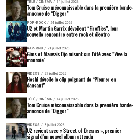
TÉLÉ / CINÉMA
14 juillet 2026
pour One Day At Home, Through The Window nous
Tom Cruise méconnaissable dans la première bande-
annonce de “Digger”
invite à l’éveil et à la conscience de soi. De l’autre. Avec
pudeur. Toucher, frôler l’autre.
POP-ROCK
24 juillet 2026
U2 et Martin Garrix dévoilent “Fireflies”, leur
nouvelle rencontre entre rock et électro
RAP-RNB
21 juillet 2026
Gims et Mauvais Djo misent sur l’été avec “Vive la
monnaie”
VIDEOS
21 juillet 2026
Hoshi dévoile le clip poignant de “Pleurer en
dansant”
TÉLÉ / CINÉMA
14 juillet 2026
Tom Cruise méconnaissable dans la première bande-
annonce de “Digger”
VIDEOS
8 juillet 2026
U2 revient avec « Street of Dreams », premier
signal d’un nouvel album attendu