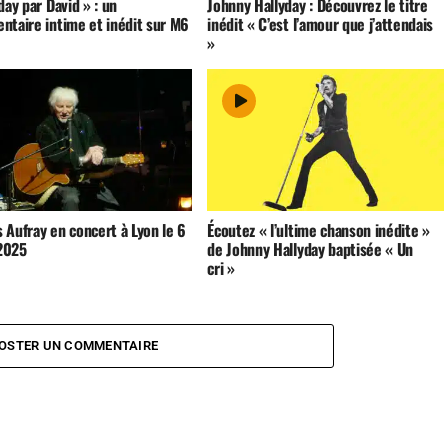
day par David » : un
Johnny Hallyday : Découvrez le titre
ntaire intime et inédit sur M6
inédit « C’est l’amour que j’attendais
»
 Aufray en concert à Lyon le 6
Écoutez « l’ultime chanson inédite »
 2025
de Johnny Hallyday baptisée « Un
cri »
OSTER UN COMMENTAIRE