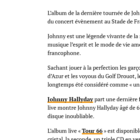
L’album de la dernière tournée de Joh
du concert évènement au Stade de Fr
Johnny est une légende vivante de la m
musique l’esprit et le mode de vie amé
francophone.
Sachant jouer à la perfection les gar
d’Azur et les voyous du Golf Drouot, 
longtemps été considéré comme « un 
Johnny Hallyday
part une dernière 
live montre Johnny Hallyday âgé de 66
disque inoubliable.
L’album live «
Tour 66
» est disponibl
cristal, la seconde, un triple CD en ve