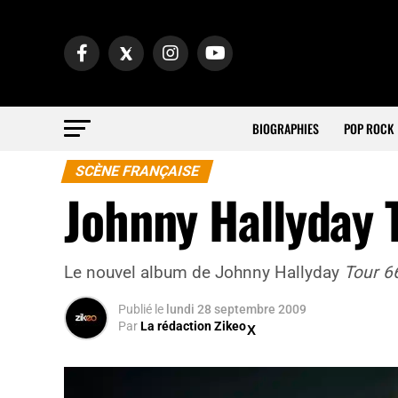
BIOGRAPHIES
POP ROCK
SCÈNE FRANÇAISE
Johnny Hallyday 
Le nouvel album de Johnny Hallyday
Tour 6
Publié
le
lundi 28 septembre 2009
Par
La rédaction Zikeo