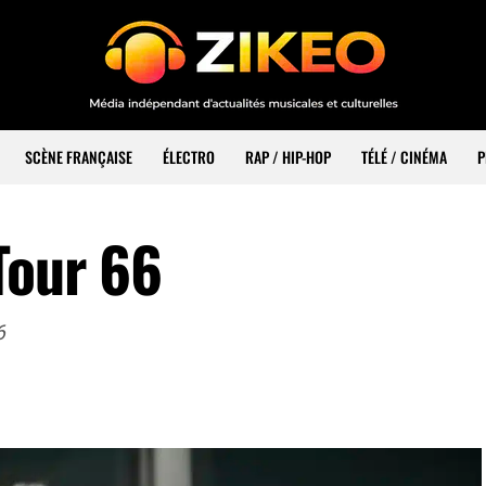
SCÈNE FRANÇAISE
ÉLECTRO
RAP / HIP-HOP
TÉLÉ / CINÉMA
P
Tour 66
6