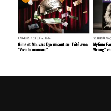
RAP-RNB
21 juillet 2026
SCÈNE FRANÇ
Gims et Mauvais Djo misent sur l’été avec
Mylène Far
“Vive la monnaie”
Wrong” va 