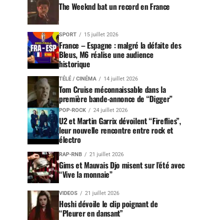
The Weeknd bat un record en France
SPORT
15 juillet 2026
France – Espagne : malgré la défaite des
Bleus, M6 réalise une audience
historique
TÉLÉ / CINÉMA
14 juillet 2026
Tom Cruise méconnaissable dans la
première bande-annonce de “Digger”
POP-ROCK
24 juillet 2026
U2 et Martin Garrix dévoilent “Fireflies”,
leur nouvelle rencontre entre rock et
électro
RAP-RNB
21 juillet 2026
Gims et Mauvais Djo misent sur l’été avec
“Vive la monnaie”
VIDEOS
21 juillet 2026
Hoshi dévoile le clip poignant de
“Pleurer en dansant”