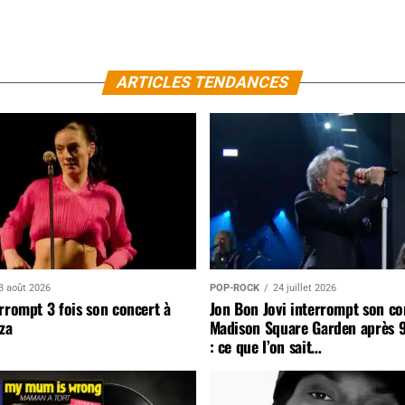
ARTICLES TENDANCES
3 août 2026
POP-ROCK
24 juillet 2026
rrompt 3 fois son concert à
Jon Bon Jovi interrompt son co
za
Madison Square Garden après 
: ce que l’on sait…