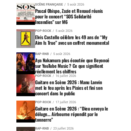
SCÈNE FRANÇAISE
5 août 2026
Pascal Obispo, Zazie et Renaud réunis
pour le concert “SOS Solidarité
Incendies” sur M6
POP-ROCK
5 août 2026
Elvis Costello célèbre les 49 ans de “My
Aim Is True” avec un coffret monumental
RAP-RNB
5 août 2026
Aya Nakamura plus écoutée que Beyoncé
sur YouTube Music ? Ce que signifient
réellement les chiffres
POP-ROCK
16 juillet 2026
Guitare en Scène 2026 : Manu Lanvin
met le feu après les Pixies et fini son
concert dans le public
POP-ROCK
17 juillet 2026
Guitare en Scène 2026 : “Dieu envoya le
déluge… Airbourne répondit par le
tonnerre”
RAP-RNB
23 juillet 2026