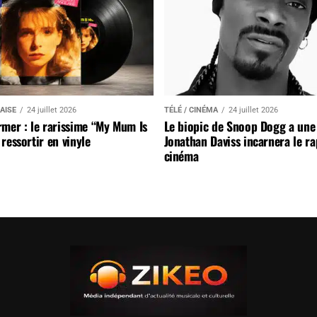
AISE
24 juillet 2026
TÉLÉ / CINÉMA
24 juillet 2026
mer : le rarissime “My Mum Is
Le biopic de Snoop Dogg a une 
ressortir en vinyle
Jonathan Daviss incarnera le r
cinéma