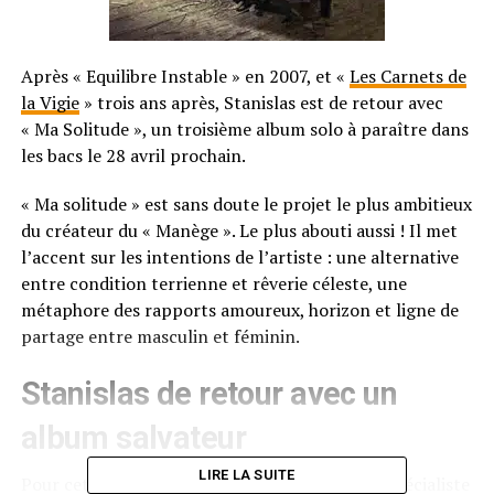
Après « Equilibre Instable » en 2007, et «
Les Carnets de
la Vigie
» trois ans après, Stanislas est de retour avec
« Ma Solitude », un troisième album solo à paraître dans
les bacs le 28 avril prochain.
« Ma solitude » est sans doute le projet le plus ambitieux
du créateur du « Manège ». Le plus abouti aussi ! Il met
l’accent sur les intentions de l’artiste : une alternative
entre condition terrienne et rêverie céleste, une
métaphore des rapports amoureux, horizon et ligne de
partage entre masculin et féminin.
Stanislas de retour avec un
album salvateur
LIRE LA SUITE
Pour cet album, Stanislas a collaboré avec un spécialiste