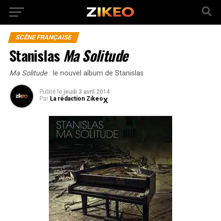
SCÈNE FRANÇAISE
Stanislas
Ma Solitude
Ma Solitude
: le nouvel album de Stanislas
Publié
le
jeudi 3 avril 2014
Par
La rédaction Zikeo