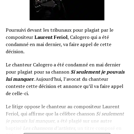
Poursuivi devant les tribunaux pour plagiat par le
compositeur
Laurent Feriol
, Calogero qui a été
condamné en mai dernier, va faire appel de cette
décision.
Le chanteur Calogero a été condamné en mai dernier
pour plagiat pour sa chanson
Si seulement je pouvais
lui manquer
. Aujourd’hui, l’avocat du chanteur
conteste cette décision et annonce qu’il va faire appel
de celle-ci.
Le litige oppose le chanteur au compositeur Laurent
Feriol, qui affirme que la célèbre chanson
Si seulement
je pouvais lui manquer
, a été plagié sur une autre
baptisé
Les chansons d’artistes
, un titre composé en