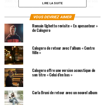
2001. Calogero aurait en effet abondamment puisé son
LIRE LA SUITE
inspiration dans son œuvre pour composer son tube.
Après comparaison par un expert indépendant des deux
VOUS DEVRIEZ AIMER
chansons, la justice a donné raison à Laurent Feriol dans
son jugement du 16 mai dernier.
Romain Ughetto revisite « En apesanteur »
de Calogero
Calogero
a bien évidemment fait appel de cette
décision invoquant « un combat d’honneur ». L’avocat
du chanteur a indiqué qu’il se pourrait que la chanson de
Calogero de retour avec l’album « Centre
son client ait été créée avant celle de Laurent Feriol.
Ville »
Histoire à suivre…
LES ALBUMS DE CALOGERO SONT DISPONIBLES
Calogero offre une version acoustique de
ICI
son titre « Celui d’en bas »
SUJETS ASSOCIÉS:
CALOGERO
Carla Bruni de retour avec un nouvel album