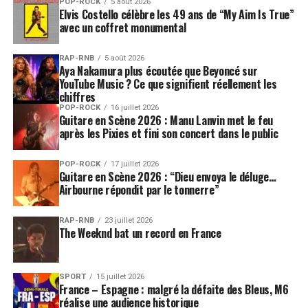
POP-ROCK
5 août 2026
Elvis Costello célèbre les 49 ans de “My Aim Is True”
avec un coffret monumental
RAP-RNB
5 août 2026
Aya Nakamura plus écoutée que Beyoncé sur
YouTube Music ? Ce que signifient réellement les
chiffres
POP-ROCK
16 juillet 2026
Guitare en Scène 2026 : Manu Lanvin met le feu
après les Pixies et fini son concert dans le public
POP-ROCK
17 juillet 2026
Guitare en Scène 2026 : “Dieu envoya le déluge…
Airbourne répondit par le tonnerre”
RAP-RNB
23 juillet 2026
The Weeknd bat un record en France
SPORT
15 juillet 2026
France – Espagne : malgré la défaite des Bleus, M6
réalise une audience historique