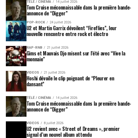
TÉLÉ / CINÉMA
14 juillet 2026
Tom Cruise méconnaissable dans la première bande-
annonce de “Digger”
POP-ROCK
24 juillet 2026
U2 et Martin Garrix dévoilent “Fireflies”, leur
nouvelle rencontre entre rock et électro
RAP-RNB
21 juillet 2026
Gims et Mauvais Djo misent sur l’été avec “Vive la
monnaie”
VIDEOS
21 juillet 2026
Hoshi dévoile le clip poignant de “Pleurer en
dansant”
TÉLÉ / CINÉMA
14 juillet 2026
Tom Cruise méconnaissable dans la première bande-
annonce de “Digger”
VIDEOS
8 juillet 2026
U2 revient avec « Street of Dreams », premier
signal d’un nouvel album attendu