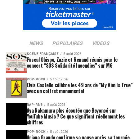
NEWS
POPULAIRES
VIDEOS
SCÈNE FRANÇAISE
5 août 2026
Pascal Obispo, Zazie et Renaud réunis pour le
concert “SOS Solidarité Incendies” sur M6
POP-ROCK
5 août 2026
Elvis Costello célèbre les 49 ans de “My Aim Is True”
avec un coffret monumental
RAP-RNB
5 août 2026
Aya Nakamura plus écoutée que Beyoncé sur
YouTube Music ? Ce que signifient réellement les
chiffres
POP-ROCK
5 août 2026
Ariana Grande confirme sa pause après sa tournée