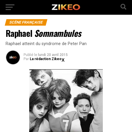
SCÈNE FRANÇAISE
Raphael
Somnambules
Raphael atteint du syndrome de Peter Pan
Publié
le
lundi 20 avril 2015
Par
La rédaction Zikeo