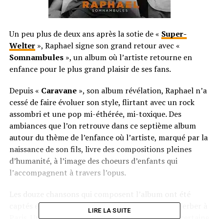
Un peu plus de deux ans après la sotie de «
Super-
Welter
», Raphael signe son grand retour avec «
Somnambules
», un album où l’artiste retourne en
enfance pour le plus grand plaisir de ses fans.
Depuis «
Caravane
», son album révélation, Raphael n’a
cessé de faire évoluer son style, flirtant avec un rock
assombri et une pop mi-éthérée, mi-toxique. Des
ambiances que l’on retrouve dans ce septième album
autour du thème de l’enfance où l’artiste, marqué par la
naissance de son fils, livre des compositions pleines
d’humanité, à l’image des choeurs d’enfants qui
l’accompagnent à travers l’opus.
Les douze chansons qui composent l’album ont été
captés en live en à peine une semaine au studio Ferber à
LIRE LA SUITE
Paris. Un moyen pour Raphael de conserver une certaine