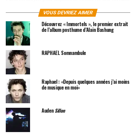
spontanéité et une sensation de fraîcheur. «
VOUS DEVRIEZ AIMER
Somnambules » ne comporte que des instruments
acoustiques, à part une guitare électrique sur un unique
Découvrez « Immortels », le premier extrait
titre. «
Somnambules
» révèle un
Raphael
en pleine
de l’album posthume d’Alain Bashung
maturité, parfois grave, et toujours poète.
LES ALBUMS DE RAPHAEL SONT DISPONIBLES ICI
RAPHAEL Somnambule
SUJETS ASSOCIÉS:
RAPHAEL
Raphael : «Depuis quelques années j’ai moins
de musique en moi»
Auden
Sillon