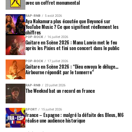
avec un coffret monumental
Pudique mais en revanche, tu assumes peut être
RAP-RNB
5 août 2026
davantage certaines de tes convictions ou de tes
Aya Nakamura plus écoutée que Beyoncé sur
tragédies intimes. Je pense à la chanson
Quédate
. On
YouTube Music ? Ce que signifient réellement les
chiffres
a la sensation d’album en album qu’on suit le
POP-ROCK
16 juillet 2026
cheminement d’Olivia Ruiz et ce grand travail de
Guitare en Scène 2026 : Manu Lanvin met le feu
réconciliation avec ses racines ?
après les Pixies et fini son concert dans le public
Maintenant, quand je vois tous mes disques je me dis que
Je n’aime pas l’amour
, mais il y a quand même la
POP-ROCK
17 juillet 2026
Guitare en Scène 2026 : “Dieu envoya le déluge…
chanson cachée en duo avec mon père. « La femme
Airbourne répondit par le tonnerre”
chocolat », c’était encore la chanson cachée avec mon
père mais avec plus de souffrance et la peur d’être
RAP-RNB
23 juillet 2026
dépossédée de cette chose qui nous permet de
The Weeknd bat un record en France
continuer notre quête, et de nous rapprocher
uniquement de nous même, qui est quelque chose de
personnel. Sur le live, il y a ces chansons en famille avec
SPORT
15 juillet 2026
France – Espagne : malgré la défaite des Bleus, M6
mon cousin Steph à la contrebasse, qui m’accompagne
réalise une audience historique
au quotidien sur la route avec Guy, le guitariste de mon
père, et mon père. L’échéance approche, nos anciens