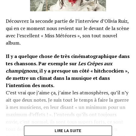
Découvrez la seconde partie de l’interview d’Olivia Ruiz,
qui en ce moment nous revient sur le devant de la scène
avec l’excellent « Miss Météores », son tout nouvel
album.
Il y a quelque chose de très cinématographique dans
tes chansons. Par exemple sur
Les Crêpes aux
champignons
, il y a presque un côté « hitchcockien »,
de mettre un climat dans la musique et dans
l’intention des mots.
C’est vrai que j’aime ça, j’aime les atmosphères, qu’il n’y
ait que deux notes. Je suis tout le temps à faire la guerre
à mes musiciens, en leur disant « un minimum pour un
maximum d’effets ! ». J’entends qu’ils ont toujours
envie, c’est normal, ils sont tous supers forts, ce sont
tous des prodiges qui ont eu un enseignement très
LIRE LA SUITE