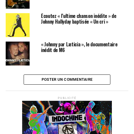
Pour télécharger les albums de
Johnny Hallyday
,
Écoutez « l’ultime chanson inédite » de
rendez-vous dans notre rubrique
MP3
ou
cliquez ici
!
Johnny Hallyday baptisée « Un cri »
SUJETS ASSOCIÉS:
CONCERT
JOHNNY HALLYDAY
« Johnny par Læticia », le documentaire
inédit de M6
POSTER UN COMMENTAIRE
PUBLICITÉ