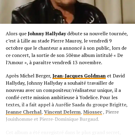
Alors que
Johnny Hallyday
débute sa nouvelle tournée,
c’est à Lille au stade Pierre Mauroy, le vendredi 9
octobre que le chanteur a annoncé à son public, lors de
ce concert, la sortie de son 50ème album intitulé « De
l’Amour », à paraître vendredi 13 novembre.
Après Michel Berger,
Jean-Jacques Goldman
et David
Hallyday, Johnny Hallyday a souhaité travailler de
nouveau avec un compositeur/réalisateur unique, il a
confié cette mission ambitieuse à Yodelice. Pour les
textes, il a fait appel à Aurélie Saada du groupe Brigitte,
Jeanne Cherhal
,
Vincent Delerm
,
Miossec
, Pierre
Jouishomme et Pierre-Dominique Burgaud.
Cet album a été enregistré dans le plus grand secret,