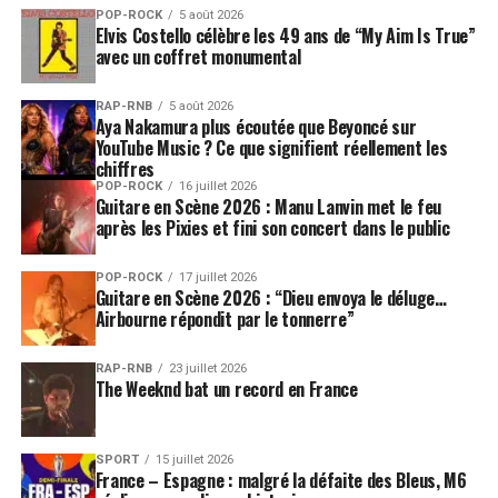
POP-ROCK
5 août 2026
Elvis Costello célèbre les 49 ans de “My Aim Is True”
avec un coffret monumental
RAP-RNB
5 août 2026
Aya Nakamura plus écoutée que Beyoncé sur
YouTube Music ? Ce que signifient réellement les
chiffres
POP-ROCK
16 juillet 2026
Guitare en Scène 2026 : Manu Lanvin met le feu
après les Pixies et fini son concert dans le public
POP-ROCK
17 juillet 2026
Guitare en Scène 2026 : “Dieu envoya le déluge…
Airbourne répondit par le tonnerre”
RAP-RNB
23 juillet 2026
The Weeknd bat un record en France
SPORT
15 juillet 2026
France – Espagne : malgré la défaite des Bleus, M6