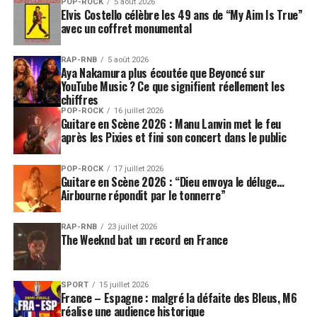
POP-ROCK
5 août 2026
Elvis Costello célèbre les 49 ans de “My Aim Is True”
avec un coffret monumental
RAP-RNB
5 août 2026
Aya Nakamura plus écoutée que Beyoncé sur
YouTube Music ? Ce que signifient réellement les
chiffres
POP-ROCK
16 juillet 2026
Guitare en Scène 2026 : Manu Lanvin met le feu
après les Pixies et fini son concert dans le public
POP-ROCK
17 juillet 2026
Guitare en Scène 2026 : “Dieu envoya le déluge…
Airbourne répondit par le tonnerre”
RAP-RNB
23 juillet 2026
The Weeknd bat un record en France
SPORT
15 juillet 2026
France – Espagne : malgré la défaite des Bleus, M6
réalise une audience historique