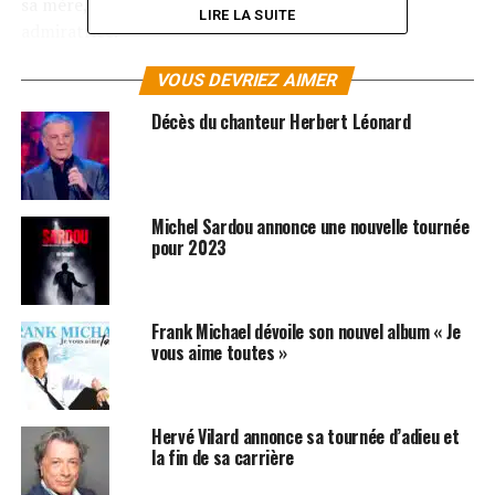
sa mère, plongée dans le coma, était une grande
LIRE LA SUITE
admiratrice.
Alerté par la situation, le chanteur a accepté de venir en
VOUS DEVRIEZ AIMER
aide à la famille Joly. Frédéric François a appelé Jeannine
Décès du chanteur Herbert Léonard
et lui a longuement parlé. Résultat ? Le lendemain, la
septuagénaire a ouvert les yeux. Pour le fils de celle-ci,
pas de doute, le chanteur y est pour quelque chose. Par
ailleurs, les médecins ont avoués n’avoir jamais
Michel Sardou annonce une nouvelle tournée
rencontré un cas pareil !
pour 2023
LES ALBUMS DE FRÉDÉRIC FRANÇOIS SONT
DISPONIBLES SUR
ITUNES
ET
AMAZON
Frank Michael dévoile son nouvel album « Je
vous aime toutes »
SUJETS ASSOCIÉS:
FRANK MICHAEL
MICHEL SARDOU
Hervé Vilard annonce sa tournée d’adieu et
la fin de sa carrière