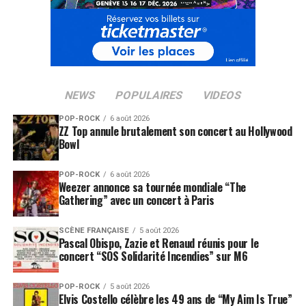
d’un vampire en pyjama
, le texte le plus personnel
qu’il ait jamais écrit.
A noter que les albums de
Dionysos
sont disponibles sur
iTunes
et
Amazon
!
NEWS
POPULAIRES
VIDEOS
Label : Sony
Date de sortie :29 janvier 2016
POP-ROCK
6 août 2026
ZZ Top annule brutalement son concert au Hollywood
Bowl
SUJETS ASSOCIÉS:
DIONYSOS
MATHIAS MALZIEU
POP-ROCK
6 août 2026
Weezer annonce sa tournée mondiale “The
Gathering” avec un concert à Paris
SCÈNE FRANÇAISE
5 août 2026
Pascal Obispo, Zazie et Renaud réunis pour le
concert “SOS Solidarité Incendies” sur M6
POP-ROCK
5 août 2026
Elvis Costello célèbre les 49 ans de “My Aim Is True”