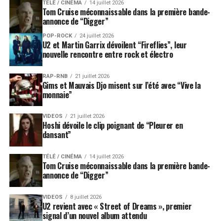
TÉLÉ / CINÉMA
14 juillet 2026
Tom Cruise méconnaissable dans la première bande-
annonce de “Digger”
POP-ROCK
24 juillet 2026
U2 et Martin Garrix dévoilent “Fireflies”, leur
nouvelle rencontre entre rock et électro
RAP-RNB
21 juillet 2026
Gims et Mauvais Djo misent sur l’été avec “Vive la
monnaie”
VIDEOS
21 juillet 2026
Hoshi dévoile le clip poignant de “Pleurer en
dansant”
TÉLÉ / CINÉMA
14 juillet 2026
Tom Cruise méconnaissable dans la première bande-
annonce de “Digger”
VIDEOS
8 juillet 2026
U2 revient avec « Street of Dreams », premier
signal d’un nouvel album attendu