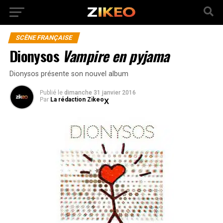
SCÈNE FRANÇAISE
Dionysos
Vampire en pyjama
Dionysos présente son nouvel album
Publié
le
dimanche 31 janvier 2016
Par
La rédaction Zikeo