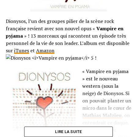
Dionysos, l’un des groupes pilier de la scène rock
française revient avec son nouvel opus «
Vampire en
pyjama
» ! 13 morceaux qui racontent un épisode très
personnel de la vie de son leader. L’album est disponible
sur
iTunes
et
Amazon
!
« Vampire en pyjama
» est le nouveau
western (sous la
neige) de Dionysos. Si
on pouvait planter un
micro dans le cœur de
Mathias Malzieu
, on
entendrait ce disque.
Il y invente des
LIRE LA SUITE