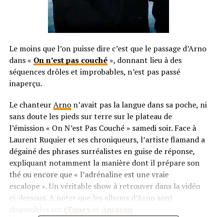
Le moins que l’on puisse dire c’est que le passage d’Arno
dans «
On n’est pas couché
», donnant lieu à des
séquences drôles et improbables, n’est pas passé
inaperçu.
Le chanteur
Arno
n’avait pas la langue dans sa poche, ni
sans doute les pieds sur terre sur le plateau de
l’émission « On N’est Pas Couché » samedi soir. Face à
Laurent Ruquier et ses chroniqueurs, l’artiste flamand a
dégainé des phrases surréalistes en guise de réponse,
expliquant notamment la manière dont il prépare son
thé ou encore que « l’adrénaline est une vraie
escalope ». Un véritable show à retrouver dans la vidéo
ci-dessous. A noter que les albums d’Arno sont
disponibles sur
iTunes
et
Amazon