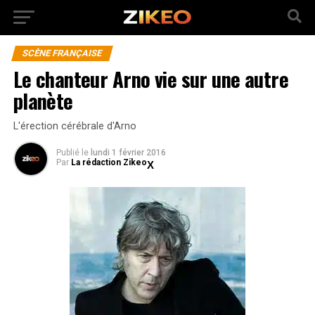
SCÈNE FRANÇAISE
Le chanteur Arno vie sur une autre
planète
L'érection cérébrale d'Arno
Publié
le
lundi 1 février 2016
Par
La rédaction Zikeo