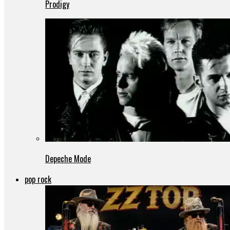
Prodigy
Depeche Mode
pop rock