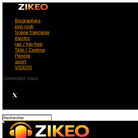
Biographies
pop rock
Scène française
électro
rap / hip-hop
Télé / Cinéma
People
sport
VIDEOS
Connectez-vous