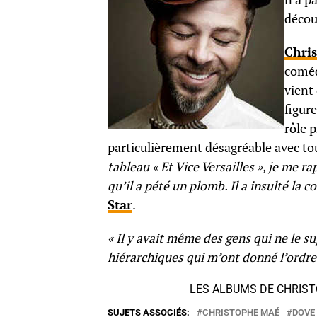
décou
Chri
coméd
vient
figure
rôle p
particulièrement désagréable avec tou
tableau « Et Vice Versailles », je me ra
qu’il a pété un plomb. Il a insulté la cos
Star
.
« Il y avait même des gens qui ne le 
hiérarchiques qui m’ont donné l’ordre d
LES ALBUMS DE CHRIS
SUJETS ASSOCIÉS:
CHRISTOPHE MAÉ
DOVE