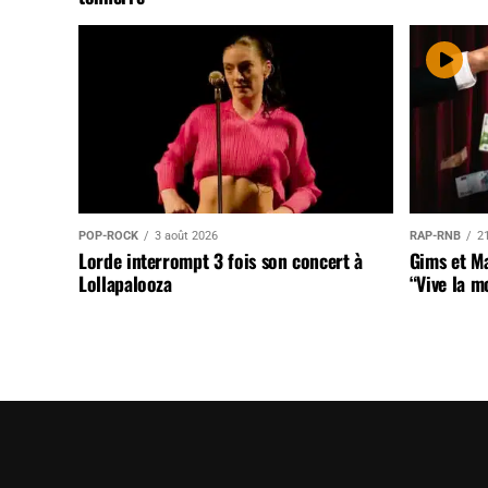
POP-ROCK
3 août 2026
RAP-RNB
21
Lorde interrompt 3 fois son concert à
Gims et Ma
Lollapalooza
“Vive la m