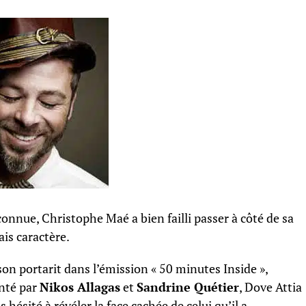
connue, Christophe Maé a bien failli passer à côté de sa
ais caractère.
son portarit dans l’émission « 50 minutes Inside »,
nté par
Nikos Allagas
et
Sandrine Quétier
, Dove Attia
s hésité à révéler la face cachée de celui qu’il a