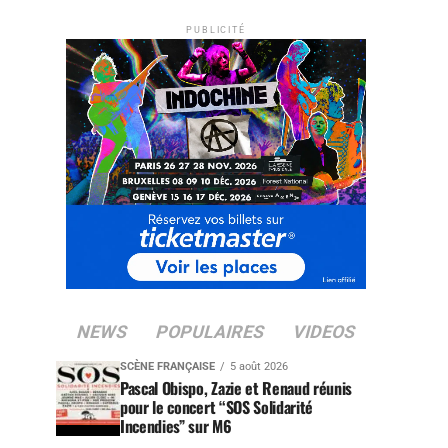
PUBLICITÉ
NEWS
POPULAIRES
VIDEOS
SCÈNE FRANÇAISE
5 août 2026
Pascal Obispo, Zazie et Renaud réunis
pour le concert “SOS Solidarité
Incendies” sur M6