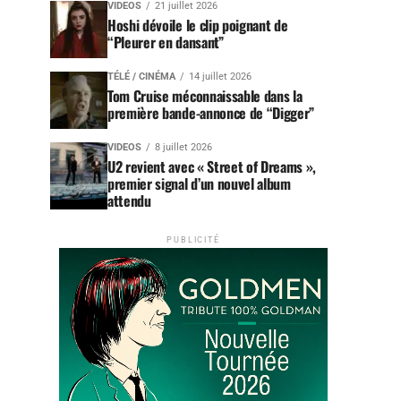
VIDEOS
21 juillet 2026
Hoshi dévoile le clip poignant de
“Pleurer en dansant”
TÉLÉ / CINÉMA
14 juillet 2026
Tom Cruise méconnaissable dans la
première bande-annonce de “Digger”
VIDEOS
8 juillet 2026
U2 revient avec « Street of Dreams »,
premier signal d’un nouvel album
attendu
PUBLICITÉ