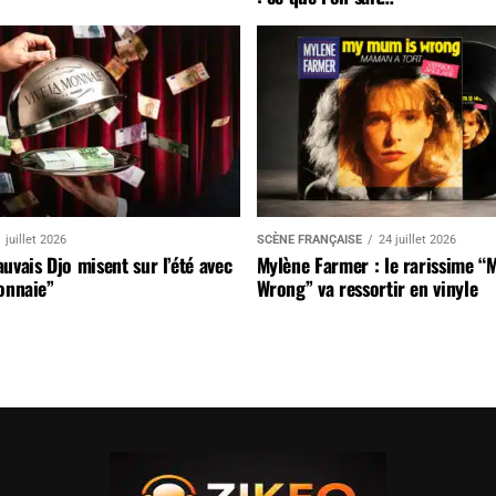
 juillet 2026
SCÈNE FRANÇAISE
24 juillet 2026
uvais Djo misent sur l’été avec
Mylène Farmer : le rarissime “
onnaie”
Wrong” va ressortir en vinyle