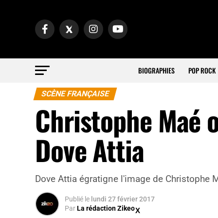
BIOGRAPHIES
POP ROCK
SCÈNE FRANÇAISE
Christophe Maé o
Dove Attia
Dove Attia égratigne l'image de Christophe 
Publié
le
lundi 27 février 2017
Par
La rédaction Zikeo