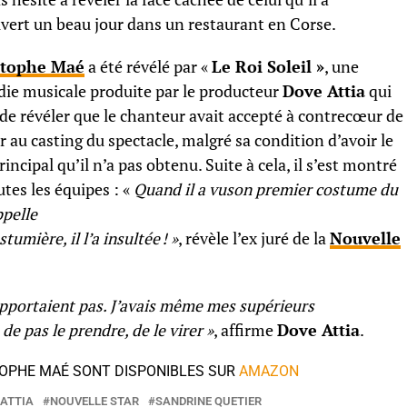
vert un beau jour dans un restaurant en Corse.
stophe Maé
a été révélé par «
Le Roi Soleil »
, une
ie musicale produite par le producteur
Dove Attia
qui
 de révéler que le chanteur avait accepté à contrecœur de
r au casting du spectacle, malgré sa condition d’avoir le
rincipal qu’il n’a pas obtenu. Suite à cela, il s’est montré
tes les équipes : «
Quand il a vuson premier costume du
ppelle
tumière, il l’a insultée ! »
, révèle l’ex juré de la
Nouvelle
supportaient pas. J’avais même mes supérieurs
e pas le prendre, de le virer »
, affirme
Dove Attia
.
TOPHE MAÉ SONT DISPONIBLES SUR
AMAZON
 ATTIA
NOUVELLE STAR
SANDRINE QUETIER