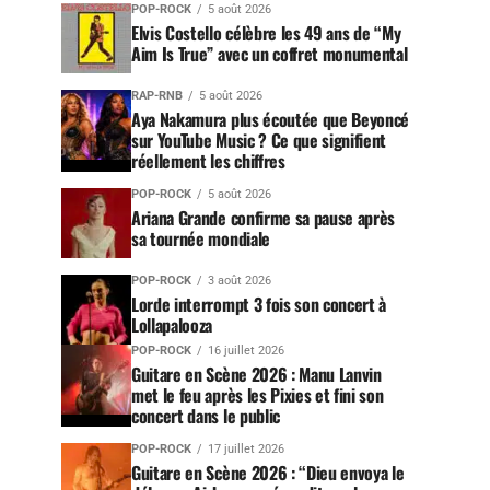
POP-ROCK
5 août 2026
Elvis Costello célèbre les 49 ans de “My
Aim Is True” avec un coffret monumental
RAP-RNB
5 août 2026
Aya Nakamura plus écoutée que Beyoncé
sur YouTube Music ? Ce que signifient
réellement les chiffres
POP-ROCK
5 août 2026
Ariana Grande confirme sa pause après
sa tournée mondiale
POP-ROCK
3 août 2026
Lorde interrompt 3 fois son concert à
Lollapalooza
POP-ROCK
16 juillet 2026
Guitare en Scène 2026 : Manu Lanvin
met le feu après les Pixies et fini son
concert dans le public
POP-ROCK
17 juillet 2026
Guitare en Scène 2026 : “Dieu envoya le