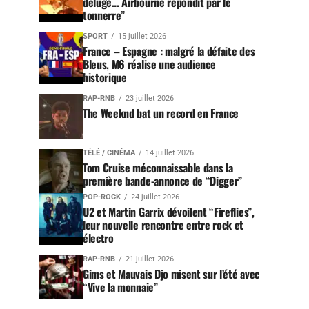
déluge… Airbourne répondit par le
tonnerre”
SPORT
15 juillet 2026
France – Espagne : malgré la défaite des
Bleus, M6 réalise une audience
historique
RAP-RNB
23 juillet 2026
The Weeknd bat un record en France
TÉLÉ / CINÉMA
14 juillet 2026
Tom Cruise méconnaissable dans la
première bande-annonce de “Digger”
POP-ROCK
24 juillet 2026
U2 et Martin Garrix dévoilent “Fireflies”,
leur nouvelle rencontre entre rock et
électro
RAP-RNB
21 juillet 2026
Gims et Mauvais Djo misent sur l’été avec
“Vive la monnaie”