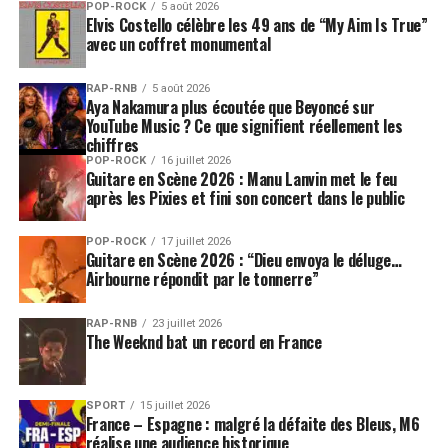
POP-ROCK
5 août 2026
Elvis Costello célèbre les 49 ans de “My Aim Is True”
avec un coffret monumental
RAP-RNB
5 août 2026
Aya Nakamura plus écoutée que Beyoncé sur
YouTube Music ? Ce que signifient réellement les
chiffres
POP-ROCK
16 juillet 2026
Guitare en Scène 2026 : Manu Lanvin met le feu
après les Pixies et fini son concert dans le public
POP-ROCK
17 juillet 2026
Guitare en Scène 2026 : “Dieu envoya le déluge…
Airbourne répondit par le tonnerre”
RAP-RNB
23 juillet 2026
The Weeknd bat un record en France
SPORT
15 juillet 2026
France – Espagne : malgré la défaite des Bleus, M6
réalise une audience historique