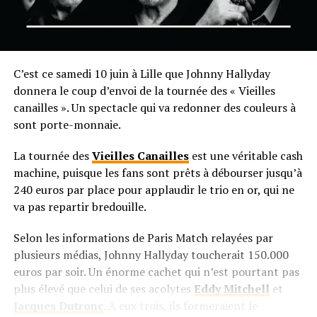
C’est ce samedi 10 juin à Lille que Johnny Hallyday
donnera le coup d’envoi de la tournée des « Vieilles
canailles ». Un spectacle qui va redonner des couleurs à
sont porte-monnaie.
La tournée des
Vieilles Canailles
est une véritable cash
machine, puisque les fans sont prêts à débourser jusqu’à
240 euros par place pour applaudir le trio en or, qui ne
va pas repartir bredouille.
Selon les informations de Paris Match relayées par
plusieurs médias, Johnny Hallyday toucherait 150.000
euros par soir. Un énorme cachet qui n’est pourtant pas
plus élevé que celui de ses acolytes
Eddy Mitchell
et
Jacques Dutronc
. A eux trois, ils formeraient le