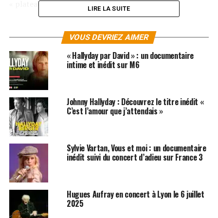
« plateau le plus cher du marché actuel ».
LIRE LA SUITE
A ce tarif, on imagine que même malade, le rockeur n’a
d’autre choix que de donner de la voix. «
Nous allons être
VOUS DEVRIEZ AIMER
à 90 % de remplissage, et près de 150 000 billets
« Hallyday par David » : un documentaire
vendus
« , explique la production du concert au site du
intime et inédit sur M6
Parisien. Un beau succès en perspective.
Avec 17 dates de prévues, c’est avec un pactole d’au
Johnny Hallyday : Découvrez le titre inédit «
moins 2.550.000 euros que devrait repartir
Johnny
C’est l’amour que j’attendais »
Hallyday
à l’issue de la tournée que rien ne semble
pouvoir arrêter.
Sylvie Vartan, Vous et moi : un documentaire
LES ALBUMS DE JOHNNY HALLYDAY SONT
inédit suivi du concert d’adieu sur France 3
DISPONIBLES SUR
AMAZON
SUJETS ASSOCIÉS:
EDDY MITCHELL
JACQUES DUTRONC
JOHNNY HALLYDAY
Hugues Aufray en concert à Lyon le 6 juillet
2025