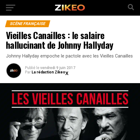
SCÈNE FRANÇAISE
Vieilles Canailles : le salaire
hallucinant de Johnny Hallyday
Johnny Hallyday empoche le pactole avec les Vieilles Canailles
Publié
le
vendredi 9 juin 2017
Par
La rédaction Zikeo