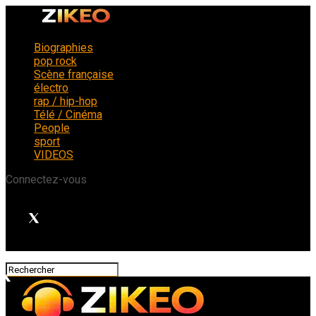
Biographies
pop rock
Scène française
électro
rap / hip-hop
Télé / Cinéma
People
sport
VIDEOS
Connectez-vous