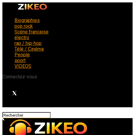
Biographies
pop rock
Scène française
électro
rap / hip-hop
Télé / Cinéma
People
sport
VIDEOS
Connectez-vous