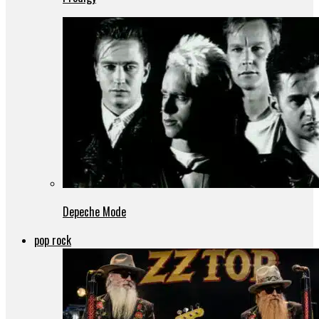
Depeche Mode
pop rock