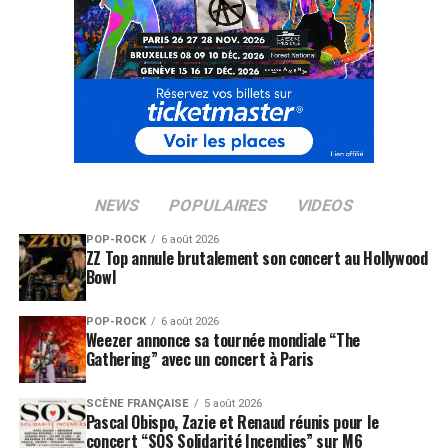
française.
LES FILMS DE GEORGE CLOONEY SONT
DISPONIBLES ICI
SUJETS ASSOCIÉS:
BRAD PITT
GEORGE CLOONEY
JEAN DUJARDIN
NEWS
POPULAIRES
VIDEOS
POP-ROCK
6 août 2026
ZZ Top annule brutalement son concert au Hollywood
Bowl
POP-ROCK
6 août 2026
Weezer annonce sa tournée mondiale “The
Gathering” avec un concert à Paris
SCÈNE FRANÇAISE
5 août 2026
Pascal Obispo, Zazie et Renaud réunis pour le
concert “SOS Solidarité Incendies” sur M6