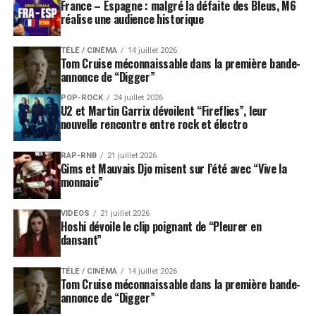
France – Espagne : malgré la défaite des Bleus, M6
réalise une audience historique
TÉLÉ / CINÉMA
14 juillet 2026
Tom Cruise méconnaissable dans la première bande-
annonce de “Digger”
POP-ROCK
24 juillet 2026
U2 et Martin Garrix dévoilent “Fireflies”, leur
nouvelle rencontre entre rock et électro
RAP-RNB
21 juillet 2026
Gims et Mauvais Djo misent sur l’été avec “Vive la
monnaie”
VIDEOS
21 juillet 2026
Hoshi dévoile le clip poignant de “Pleurer en
dansant”
TÉLÉ / CINÉMA
14 juillet 2026
Tom Cruise méconnaissable dans la première bande-
annonce de “Digger”