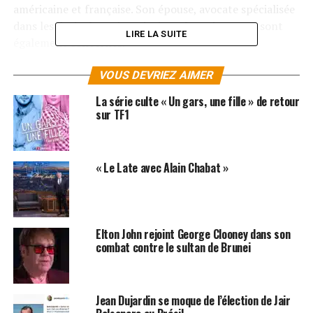
américaine et française. Son épouse, avocate spécialisée
dans les droits humains, ainsi que leurs jumeaux, sont
LIRE LA SUITE
également concernés.
Cette décision confirme un attachement durable du
VOUS DEVRIEZ AIMER
couple à la France et met fin aux rumeurs circulant
La série culte « Un gars, une fille » de retour
depuis plusieurs mois.
sur TF1
Pourquoi George Clooney a
choisi la France
« Le Late avec Alain Chabat »
Installée dans le Var, la famille Clooney privilégie la
tranquillité et la qualité de vie. Le couple avait déjà
Elton John rejoint George Clooney dans son
expliqué vouloir élever ses enfants loin de la pression
combat contre le sultan de Brunei
hollywoodienne, tout en continuant à travailler à
l’international.
La résidence de longue durée, l’intégration culturelle et
Jean Dujardin se moque de l’élection de Jair