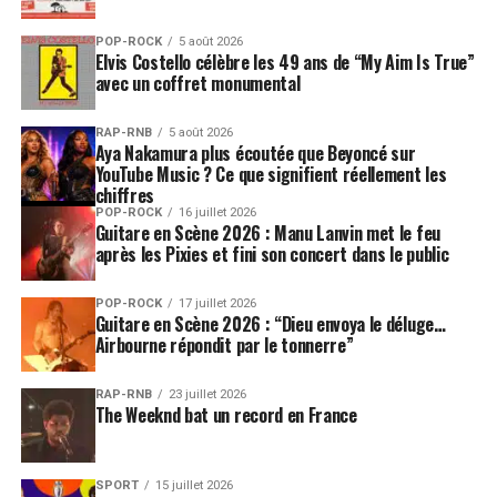
POP-ROCK
5 août 2026
Elvis Costello célèbre les 49 ans de “My Aim Is True”
avec un coffret monumental
RAP-RNB
5 août 2026
Aya Nakamura plus écoutée que Beyoncé sur
YouTube Music ? Ce que signifient réellement les
chiffres
POP-ROCK
16 juillet 2026
Guitare en Scène 2026 : Manu Lanvin met le feu
après les Pixies et fini son concert dans le public
POP-ROCK
17 juillet 2026
Guitare en Scène 2026 : “Dieu envoya le déluge…
Airbourne répondit par le tonnerre”
RAP-RNB
23 juillet 2026
The Weeknd bat un record en France
SPORT
15 juillet 2026