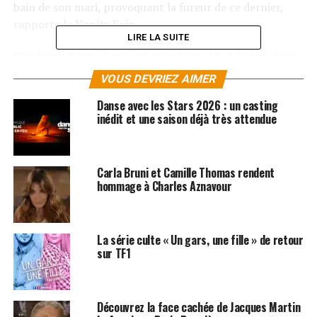
bain de son mari, provoquant la fureur de ce dernier,
rapporte le
Vanity Fair
.
LIRE LA SUITE
Stéphane Bern
a toujours entretenu des relations très
particulières avec les Premières dames. Après avoir
VOUS DEVRIEZ AIMER
organisé des galas de charité pour l’épouse de
Valéry
Danse avec les Stars 2026 : un casting
Giscard d’Estaing
, appris à
Bernadette Chirac
à
inédit et une saison déjà très attendue
s’incliner devant la reine d’Angleterre ou conseillé
Valérie Trierweiler
lors de ses premiers pas à l’Élysée,
il n’y a rien d’étonnant à voir aujourd’hui Stéphane Bern
Carla Bruni et Camille Thomas rendent
très proche de
Brigitte Macron
.
hommage à Charles Aznavour
SUJETS ASSOCIÉS:
BRIGITTE MACRON
CARLA BRUNI
NICOLAS SARKOZY
STEPHANE BERN
La série culte « Un gars, une fille » de retour
sur TF1
Découvrez la face cachée de Jacques Martin