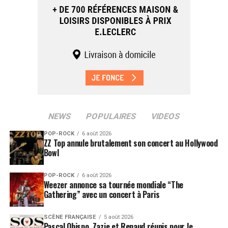
NEWS
POPULAIRES
VIDEOS
POP-ROCK
6 août 2026
ZZ Top annule brutalement son concert au Hollywood
Bowl
POP-ROCK
6 août 2026
Weezer annonce sa tournée mondiale “The
Gathering” avec un concert à Paris
SCÈNE FRANÇAISE
5 août 2026
Pascal Obispo, Zazie et Renaud réunis pour le