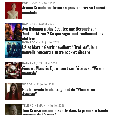
POP-ROCK
5 août 2026
Ariana Grande confirme sa pause après sa tournée
mondiale
RAP-RNB
5 août 2026
Aya Nakamura plus écoutée que Beyoncé sur
YouTube Music ? Ce que signifient réellement les
chiffres
POP-ROCK
24 juillet 2026
U2 et Martin Garrix dévoilent “Fireflies”, leur
nouvelle rencontre entre rock et électro
RAP-RNB
21 juillet 2026
Gims et Mauvais Djo misent sur l’été avec “Vive la
monnaie”
VIDEOS
21 juillet 2026
Hoshi dévoile le clip poignant de “Pleurer en
dansant”
TÉLÉ / CINÉMA
14 juillet 2026
Tom Cruise méconnaissable dans la première bande-