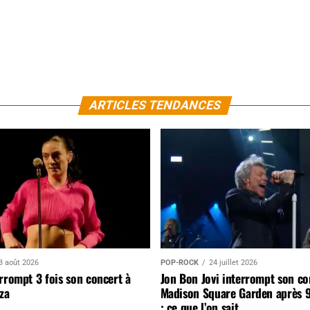
ARTICLES TENDANCES
3 août 2026
POP-ROCK
24 juillet 2026
rrompt 3 fois son concert à
Jon Bon Jovi interrompt son co
za
Madison Square Garden après 
: ce que l’on sait…