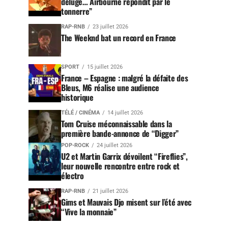
déluge… Airbourne répondit par le
tonnerre”
RAP-RNB
23 juillet 2026
The Weeknd bat un record en France
SPORT
15 juillet 2026
France – Espagne : malgré la défaite des
Bleus, M6 réalise une audience
historique
TÉLÉ / CINÉMA
14 juillet 2026
Tom Cruise méconnaissable dans la
première bande-annonce de “Digger”
POP-ROCK
24 juillet 2026
U2 et Martin Garrix dévoilent “Fireflies”,
leur nouvelle rencontre entre rock et
électro
RAP-RNB
21 juillet 2026
Gims et Mauvais Djo misent sur l’été avec
“Vive la monnaie”