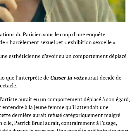
mations du Parisien sous le coup d’une enquête
de « harcèlement sexuel »et « exhibition sexuelle ».
 une esthéticienne d’avoir eu un comportement déplacé
cio que l’interprète de
Casser la voix
aurait décidé de
ectacle.
 l’artiste aurait eu un comportement déplacé à son égard,
t entendre à la jeune femme qu’il attendait une
 cette dernière aurait refusé catégoriquement malgré
on elle, Patrick Bruel aurait, contrairement à l’usage,
table durant le massage. Une enquête préliminaire pour