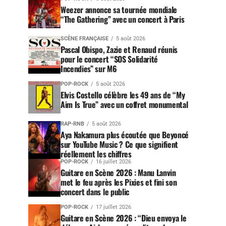
Weezer annonce sa tournée mondiale
“The Gathering” avec un concert à Paris
SCÈNE FRANÇAISE
5 août 2026
Pascal Obispo, Zazie et Renaud réunis
pour le concert “SOS Solidarité
Incendies” sur M6
POP-ROCK
5 août 2026
Elvis Costello célèbre les 49 ans de “My
Aim Is True” avec un coffret monumental
RAP-RNB
5 août 2026
Aya Nakamura plus écoutée que Beyoncé
sur YouTube Music ? Ce que signifient
réellement les chiffres
POP-ROCK
16 juillet 2026
Guitare en Scène 2026 : Manu Lanvin
met le feu après les Pixies et fini son
concert dans le public
POP-ROCK
17 juillet 2026
Guitare en Scène 2026 : “Dieu envoya le