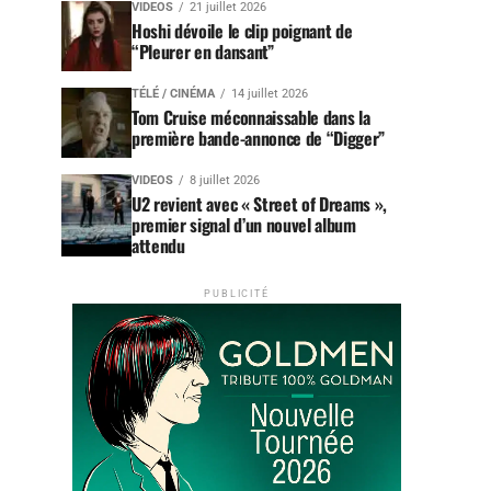
VIDEOS
21 juillet 2026
Hoshi dévoile le clip poignant de
“Pleurer en dansant”
TÉLÉ / CINÉMA
14 juillet 2026
Tom Cruise méconnaissable dans la
première bande-annonce de “Digger”
VIDEOS
8 juillet 2026
U2 revient avec « Street of Dreams »,
premier signal d’un nouvel album
attendu
PUBLICITÉ