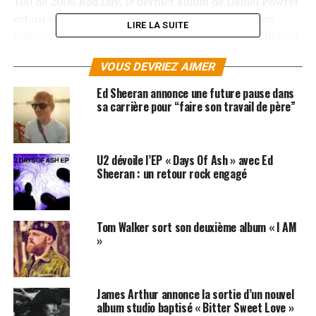
100 de 2006
Bad Day
, le dernier album de Daniel Powter
est un véritable retour à la source pour le musicien
LIRE LA SUITE
puisque devant son piano, il crée des chansons reflétant
l’état d’esprit rafraîchi et positif qui le porte
VOUS DEVRIEZ AIMER
aujourd’hui. Grâce au temps libre après son dernier
succès, Daniel a redécouvert une liberté qui a abouti à
Ed Sheeran annonce une future pause dans
une créativité revigorée et à une musique qui coule plus
sa carrière pour “faire son travail de père”
librement pour Daniel par rapport à ces dernières
années.
U2 dévoile l’EP « Days Of Ash » avec Ed
«
C’est moi sortant de l’obscurité, presque Jekyll et Hyde.
Sheeran : un retour rock engagé
Je sens que j’écris des chansons plus édifiantes
» dit
Powter. «
Turn on the Lights dévoile tout cela. J’y révèle
tous mes secrets
« .
Tom Walker sort son deuxième album « I AM
»
James Arthur annonce la sortie d’un nouvel
album studio baptisé « Bitter Sweet Love »