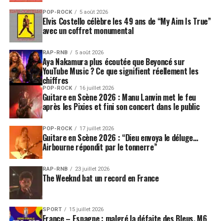
POP-ROCK
5 août 2026
Elvis Costello célèbre les 49 ans de “My Aim Is True”
avec un coffret monumental
RAP-RNB
5 août 2026
Aya Nakamura plus écoutée que Beyoncé sur
YouTube Music ? Ce que signifient réellement les
chiffres
POP-ROCK
16 juillet 2026
Guitare en Scène 2026 : Manu Lanvin met le feu
après les Pixies et fini son concert dans le public
POP-ROCK
17 juillet 2026
Guitare en Scène 2026 : “Dieu envoya le déluge…
Airbourne répondit par le tonnerre”
RAP-RNB
23 juillet 2026
The Weeknd bat un record en France
SPORT
15 juillet 2026
France – Espagne : malgré la défaite des Bleus, M6