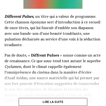
Different Pulses
, un titre qui a valeur de programme.
Cette chanson éponyme sert d’introduction à ce recueil
de onze titres, qui lui fournit d’emblée son diapason
avec une bande-son d’une beauté troublante, une
pulsation décharnée au service d’une voix à la séduction
irradiante.
Pas de doute, «
Diffrent Pulses
» sonne comme un acte
de renaissance. Ce que sous-tend tout autant le superbe
Cyclamen
, dont le climat rappelle également
l’omniprésence du cinéma dans la manière d’écrire
d’Asaf Avidan, une source matricielle qui lui permet par
son fort pouvoir d’évocation suggestive de transcender
le mur des catégories, de dépasser la barrière des
langues. Le poète enchanteur parle à tous, au-delà
même de l’entendement. À l’image de tous ceux qui
LIRE LA SUITE