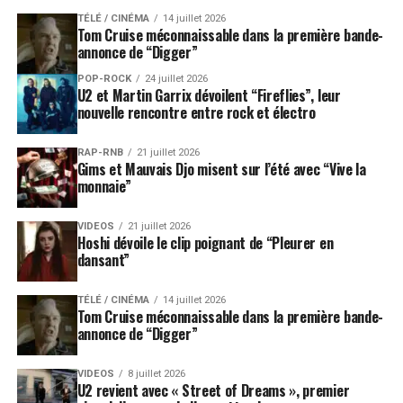
TÉLÉ / CINÉMA
14 juillet 2026
Tom Cruise méconnaissable dans la première bande-
annonce de “Digger”
POP-ROCK
24 juillet 2026
U2 et Martin Garrix dévoilent “Fireflies”, leur
nouvelle rencontre entre rock et électro
RAP-RNB
21 juillet 2026
Gims et Mauvais Djo misent sur l’été avec “Vive la
monnaie”
VIDEOS
21 juillet 2026
Hoshi dévoile le clip poignant de “Pleurer en
dansant”
TÉLÉ / CINÉMA
14 juillet 2026
Tom Cruise méconnaissable dans la première bande-
annonce de “Digger”
VIDEOS
8 juillet 2026
U2 revient avec « Street of Dreams », premier