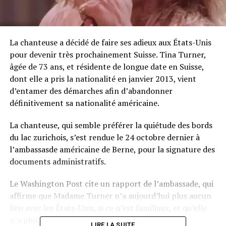
La chanteuse a décidé de faire ses adieux aux États-Unis
pour devenir très prochainement Suisse.
Tina Turner,
âgée de 73 ans, et résidente de longue date en Suisse,
dont elle a pris la nationalité en janvier 2013, vient
d’entamer des démarches afin d’abandonner
définitivement sa nationalité américaine.
La chanteuse, qui semble préférer la quiétude des bords
du lac zurichois, s’est rendue le 24 octobre dernier à
l’ambassasde américaine de Berne, pour la signature des
documents administratifs.
Le Washington Post cite un rapport de l’ambassade, qui
affirme que Madame Turner n’a aujourd’hui plus aucun
lien avec les États-Unis, si ce n’est familiaux, et qu’elle
n’a plus l’intention d’y résider un jour.
LIRE LA SUITE