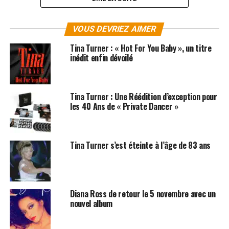
Tina Turner
qui vie depuis 1995 en Suisse s’est
remariée au mois de juillet à l’Allemand Erwin Bach, la
VOUS DEVRIEZ AIMER
raison principale de son installation définitive en terre
Tina Turner : « Hot For You Baby », un titre
helvète.
inédit enfin dévoilé
LES ALBUMS DE
TINA TURNER
SONT DISPONIBLES
SUR
AMAZON
Tina Turner : Une Réédition d’exception pour
les 40 Ans de « Private Dancer »
SUJETS ASSOCIÉS:
TINA TURNER
Tina Turner s’est éteinte à l’âge de 83 ans
Diana Ross de retour le 5 novembre avec un
nouvel album