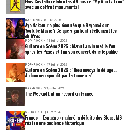
Elvis Costello célèbre les 49 ans de “My Aim Is True”
avec un coffret monumental
RAP-RNB
5 août 2026
Aya Nakamura plus écoutée que Beyoncé sur
YouTube Music ? Ce que signifient réellement les
chiffres
POP-ROCK
16 juillet 2026
Guitare en Scène 2026 : Manu Lanvin met le feu
après les Pixies et fini son concert dans le public
POP-ROCK
17 juillet 2026
Guitare en Scène 2026 : “Dieu envoya le déluge…
Airbourne répondit par le tonnerre”
RAP-RNB
23 juillet 2026
The Weeknd bat un record en France
SPORT
15 juillet 2026
France – Espagne : malgré la défaite des Bleus, M6
réalise une audience historique