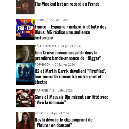
The Weeknd bat un record en France
SPORT
15 juillet 2026
France – Espagne : malgré la défaite des
Bleus, M6 réalise une audience
historique
TÉLÉ / CINÉMA
14 juillet 2026
Tom Cruise méconnaissable dans la
première bande-annonce de “Digger”
POP-ROCK
24 juillet 2026
U2 et Martin Garrix dévoilent “Fireflies”,
leur nouvelle rencontre entre rock et
électro
RAP-RNB
21 juillet 2026
Gims et Mauvais Djo misent sur l’été avec
“Vive la monnaie”
VIDEOS
21 juillet 2026
Hoshi dévoile le clip poignant de
“Pleurer en dansant”