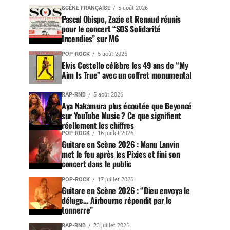
SCÈNE FRANÇAISE
5 août 2026
Pascal Obispo, Zazie et Renaud réunis
pour le concert “SOS Solidarité
Incendies” sur M6
POP-ROCK
5 août 2026
Elvis Costello célèbre les 49 ans de “My
Aim Is True” avec un coffret monumental
RAP-RNB
5 août 2026
Aya Nakamura plus écoutée que Beyoncé
sur YouTube Music ? Ce que signifient
réellement les chiffres
POP-ROCK
16 juillet 2026
Guitare en Scène 2026 : Manu Lanvin
met le feu après les Pixies et fini son
concert dans le public
POP-ROCK
17 juillet 2026
Guitare en Scène 2026 : “Dieu envoya le
déluge… Airbourne répondit par le
tonnerre”
RAP-RNB
23 juillet 2026