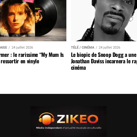
AISE
24 juillet 2026
TÉLÉ / CINÉMA
24 juillet 2026
mer : le rarissime “My Mum Is
Le biopic de Snoop Dogg a une 
ressortir en vinyle
Jonathan Daviss incarnera le r
cinéma