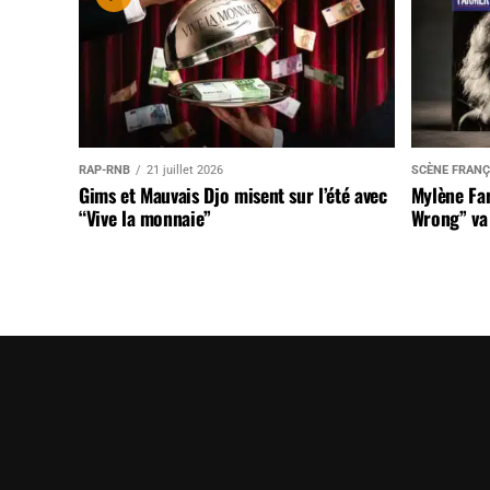
RAP-RNB
21 juillet 2026
SCÈNE FRANÇ
Gims et Mauvais Djo misent sur l’été avec
Mylène Far
“Vive la monnaie”
Wrong” va 