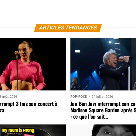
ARTICLES TENDANCES
3 août 2026
POP-ROCK
24 juillet 2026
rrompt 3 fois son concert à
Jon Bon Jovi interrompt son co
za
Madison Square Garden après 
: ce que l’on sait…