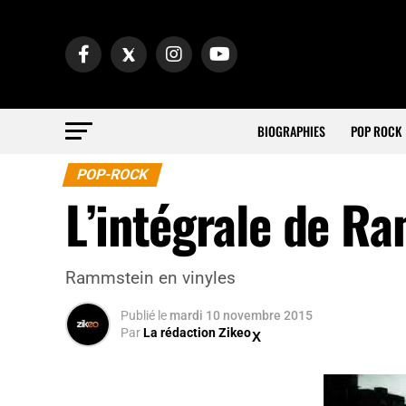
BIOGRAPHIES
POP ROCK
POP-ROCK
L’intégrale de Ra
Rammstein en vinyles
Publié
le
mardi 10 novembre 2015
Par
La rédaction Zikeo