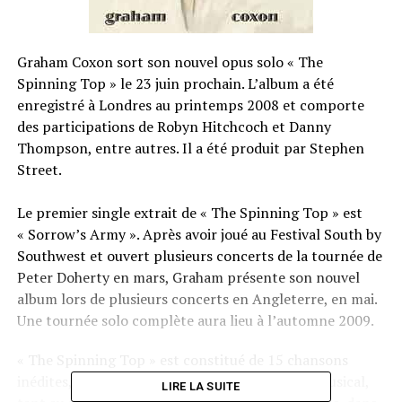
Graham Coxon sort son nouvel opus solo « The
Spinning Top » le 23 juin prochain. L’album a été
enregistré à Londres au printemps 2008 et comporte
des participations de Robyn Hitchcoch et Danny
Thompson, entre autres. Il a été produit par Stephen
Street.
Le premier single extrait de « The Spinning Top » est
« Sorrow’s Army ». Après avoir joué au Festival South by
Southwest et ouvert plusieurs concerts de la tournée de
Peter Doherty en mars, Graham présente son nouvel
album lors de plusieurs concerts en Angleterre, en mai.
Une tournée solo complète aura lieu à l’automne 2009.
« The Spinning Top » est constitué de 15 chansons
inédites, qui représentent un nouveau départ musical,
LIRE LA SUITE