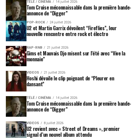
TÉLÉ / CINÉMA
14 juillet 2026
Tom Cruise méconnaissable dans la première bande-
annonce de “Digger”
POP-ROCK
24 juillet 2026
U2 et Martin Garrix dévoilent “Fireflies”, leur
nouvelle rencontre entre rock et électro
RAP-RNB
21 juillet 2026
Gims et Mauvais Djo misent sur l’été avec “Vive la
monnaie”
VIDEOS
21 juillet 2026
Hoshi dévoile le clip poignant de “Pleurer en
dansant”
TÉLÉ / CINÉMA
14 juillet 2026
Tom Cruise méconnaissable dans la première bande-
annonce de “Digger”
VIDEOS
8 juillet 2026
U2 revient avec « Street of Dreams », premier
signal d’un nouvel album attendu