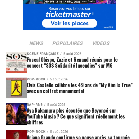
NEWS
POPULAIRES
VIDEOS
SCÈNE FRANÇAISE
5 août 2026
Pascal Obispo, Zazie et Renaud réunis pour le
concert “SOS Solidarité Incendies” sur M6
POP-ROCK
5 août 2026
Elvis Costello célèbre les 49 ans de “My Aim Is True”
avec un coffret monumental
RAP-RNB
5 août 2026
Aya Nakamura plus écoutée que Beyoncé sur
YouTube Music ? Ce que signifient réellement les
chiffres
POP-ROCK
5 août 2026
Ariana Grande confirme sa pause après sa tournée