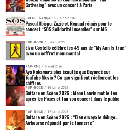
Gathering” avec un concert à Paris
prendre de l’ampleur. Deux univers qui ne sont pas si
différents l’un de l’autre et qui donnent le sentiment de
pénétrer dans quelque chose de très intimiste et de
SCÈNE FRANÇAISE
5 août 2026
Pascal Obispo, Zazie et Renaud réunis pour le
vraiment bluffant.
concert “SOS Solidarité Incendies” sur M6
SUJETS ASSOCIÉS:
KURT COBAIN
NIRVANA
THE POLICE
POP-ROCK
5 août 2026
Elvis Costello célèbre les 49 ans de “My Aim Is True”
avec un coffret monumental
RAP-RNB
5 août 2026
Aya Nakamura plus écoutée que Beyoncé sur
YouTube Music ? Ce que signifient réellement les
chiffres
POP-ROCK
16 juillet 2026
Guitare en Scène 2026 : Manu Lanvin met le feu
après les Pixies et fini son concert dans le public
POP-ROCK
17 juillet 2026
Guitare en Scène 2026 : “Dieu envoya le déluge…
Airbourne répondit par le tonnerre”