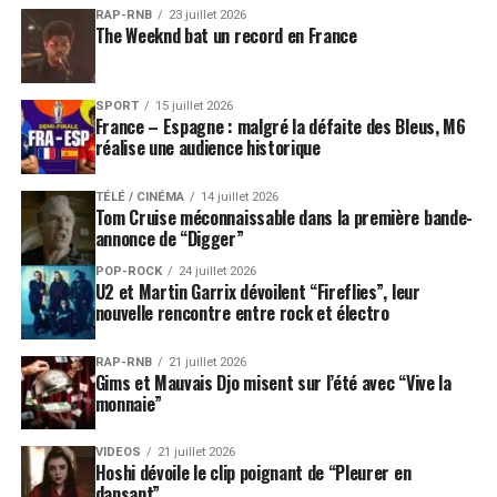
RAP-RNB
23 juillet 2026
The Weeknd bat un record en France
SPORT
15 juillet 2026
France – Espagne : malgré la défaite des Bleus, M6
réalise une audience historique
TÉLÉ / CINÉMA
14 juillet 2026
Tom Cruise méconnaissable dans la première bande-
annonce de “Digger”
POP-ROCK
24 juillet 2026
U2 et Martin Garrix dévoilent “Fireflies”, leur
nouvelle rencontre entre rock et électro
RAP-RNB
21 juillet 2026
Gims et Mauvais Djo misent sur l’été avec “Vive la
monnaie”
VIDEOS
21 juillet 2026
Hoshi dévoile le clip poignant de “Pleurer en
dansant”