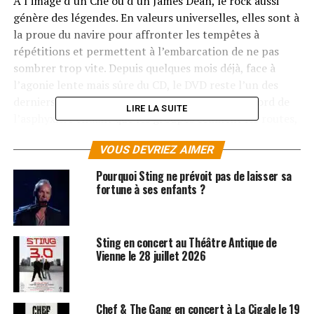
A l’image d’un Che ou d’un James Dean, le rock aussi
génère des légendes. En valeurs universelles, elles sont à
la proue du navire pour affronter les tempêtes à
répétitions et permettent à l’embarcation de ne pas
sombrer trop vite. Depuis quelques mois déjà, face à
l’agonie lente mais sûre du CD, le DVD reste l’un des
derniers vestiges encore viable d’un empire au bord de
LIRE LA SUITE
l’asphyxie. Pendant que les groupes écument les routes,
les majors, elles, raclent les fonds de tiroir pour s’en
VOUS DEVRIEZ AIMER
sortir et ramènent à la surface des archives qui, sans
aucune crise, seraient peut-être restées inexploitées
Pourquoi Sting ne prévoit pas de laisser sa
encore des décennies. Dans cette logique, il est normal
fortune à ses enfants ?
(voir nécessaire) de préserver la mémoire de quelques
défunts dont on exhume les restes afin de combler
l’appétit toujours grandissant des fans.
Sting en concert au Théâtre Antique de
Vienne le 28 juillet 2026
2007 semble l’année idéale pour cela, puisque cette date
coïncide avec le trentième anniversaire d’un tube du
groupe Police : Roxanne. Selon un message sur le site de
Chef & The Gang en concert à La Cigale le 19