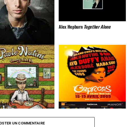
Alex Hepburn
Together Alone
NUTINI Scream (Fuck My Life
Nutini Candy
Caprices Festival 2009
OSTER UN COMMENTAIRE