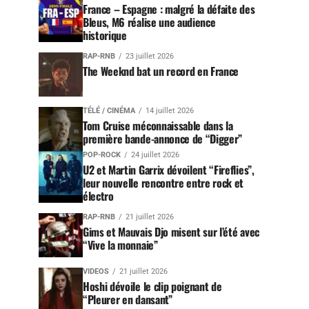
France – Espagne : malgré la défaite des
Bleus, M6 réalise une audience
historique
RAP-RNB
23 juillet 2026
The Weeknd bat un record en France
TÉLÉ / CINÉMA
14 juillet 2026
Tom Cruise méconnaissable dans la
première bande-annonce de “Digger”
POP-ROCK
24 juillet 2026
U2 et Martin Garrix dévoilent “Fireflies”,
leur nouvelle rencontre entre rock et
électro
RAP-RNB
21 juillet 2026
Gims et Mauvais Djo misent sur l’été avec
“Vive la monnaie”
VIDEOS
21 juillet 2026
Hoshi dévoile le clip poignant de
“Pleurer en dansant”