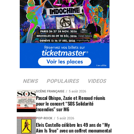
NEWS
POPULAIRES
VIDEOS
SCÈNE FRANÇAISE
5 août 2026
Pascal Obispo, Zazie et Renaud réunis
pour le concert “SOS Solidarité
Incendies” sur M6
POP-ROCK
5 août 2026
Elvis Costello célèbre les 49 ans de “My
Aim Is True” avec un coffret monumental