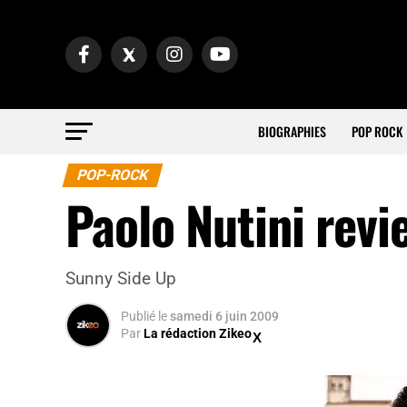
BIOGRAPHIES
POP ROCK
POP-ROCK
Paolo Nutini revi
Sunny Side Up
Publié
le
samedi 6 juin 2009
Par
La rédaction Zikeo