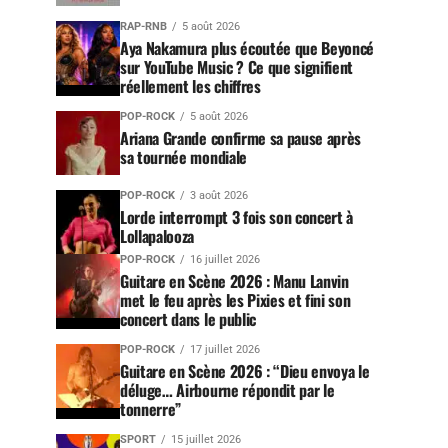
RAP-RNB
5 août 2026
Aya Nakamura plus écoutée que Beyoncé
sur YouTube Music ? Ce que signifient
réellement les chiffres
POP-ROCK
5 août 2026
Ariana Grande confirme sa pause après
sa tournée mondiale
POP-ROCK
3 août 2026
Lorde interrompt 3 fois son concert à
Lollapalooza
POP-ROCK
16 juillet 2026
Guitare en Scène 2026 : Manu Lanvin
met le feu après les Pixies et fini son
concert dans le public
POP-ROCK
17 juillet 2026
Guitare en Scène 2026 : “Dieu envoya le
déluge… Airbourne répondit par le
tonnerre”
SPORT
15 juillet 2026