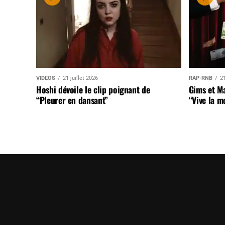
VIDEOS
21 juillet 2026
RAP-RNB
21
Hoshi dévoile le clip poignant de
Gims et Ma
“Pleurer en dansant”
“Vive la m