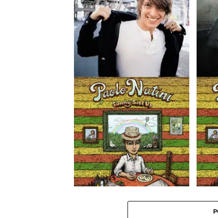
Paolo Nutini de retour avec un nouvel
PAOLO 
album
Up)
Paolo Nutini sort « Sunny Side Up »
Paolo 
P