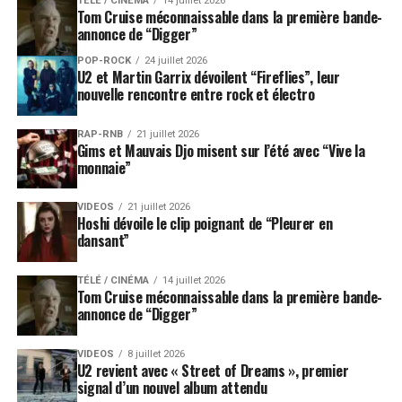
TÉLÉ / CINÉMA
14 juillet 2026
Tom Cruise méconnaissable dans la première bande-
annonce de “Digger”
POP-ROCK
24 juillet 2026
U2 et Martin Garrix dévoilent “Fireflies”, leur
nouvelle rencontre entre rock et électro
RAP-RNB
21 juillet 2026
Gims et Mauvais Djo misent sur l’été avec “Vive la
monnaie”
VIDEOS
21 juillet 2026
Hoshi dévoile le clip poignant de “Pleurer en
dansant”
TÉLÉ / CINÉMA
14 juillet 2026
Tom Cruise méconnaissable dans la première bande-
annonce de “Digger”
VIDEOS
8 juillet 2026
U2 revient avec « Street of Dreams », premier
signal d’un nouvel album attendu