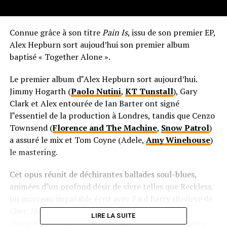
Connue grâce à son titre
Pain Is
, issu de son premier EP,
Alex Hepburn sort aujoud’hui son premier album
baptisé « Together Alone ».
Le premier album d‟Alex Hepburn sort aujourd’hui.
Jimmy Hogarth (
Paolo Nutini
,
KT Tunstall
), Gary
Clark et Alex entourée de Ian Barter ont signé
l‟essentiel de la production à Londres, tandis que Cenzo
Townsend (
Florence and The Machine
,
Snow Patrol
)
a assuré le mix et Tom Coyne (Adele,
Amy Winehouse
)
le mastering.
Cet opus réunit de déchirantes ballades soul-blues,
animées d‟un profond désir de vivre telles que Reckless,
un morceau imparable écrit avec Paul Barry (B
elieve
de
Cher,
Hero
dEnrique Iglesias), mais aussi d’autres
LIRE LA SUITE
chansons plus pêchues et enjouées comme
Get Heavy
,