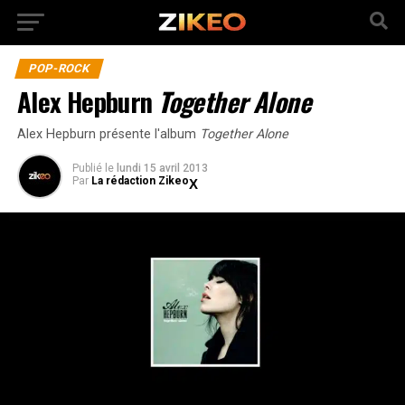
POP-ROCK
Alex Hepburn
Together Alone
Alex Hepburn présente l'album
Together Alone
Publié
le
lundi 15 avril 2013
Par
La rédaction Zikeo