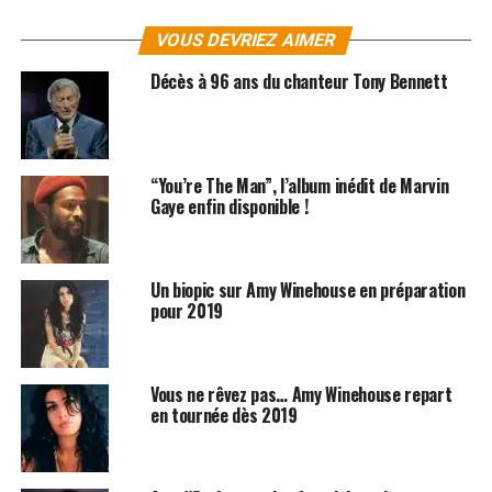
l‟incontournable
Miss Misery
, le voodoo-R&B années
VOUS DEVRIEZ AIMER
soixante de
Bad Girl
, sans oublier
Love To Love You
,
inspiré de Jimi Hendrix, ou l‟un des titres phares de cet
Décès à 96 ans du chanteur Tony Bennett
opus : Angelina et son irrésistible : «
Have you seen her…
She staring but she’s looking right through you… You
could be her..
. »
“You’re The Man”, l’album inédit de Marvin
Ce projet constitue une grande réussite pour cette
Gaye enfin disponible !
future star d’une profonde sincérité. Les albums d’
Alex
Hepburn
sont disponibles sur
iTunes
et
Amazon
!
Un biopic sur Amy Winehouse en préparation
pour 2019
SUJETS ASSOCIÉS:
AMY WINEHOUSE
PAOLO NUTINI
Vous ne rêvez pas… Amy Winehouse repart
en tournée dès 2019