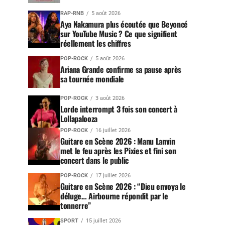
RAP-RNB
5 août 2026
Aya Nakamura plus écoutée que Beyoncé
sur YouTube Music ? Ce que signifient
réellement les chiffres
POP-ROCK
5 août 2026
Ariana Grande confirme sa pause après
sa tournée mondiale
POP-ROCK
3 août 2026
Lorde interrompt 3 fois son concert à
Lollapalooza
POP-ROCK
16 juillet 2026
Guitare en Scène 2026 : Manu Lanvin
met le feu après les Pixies et fini son
concert dans le public
POP-ROCK
17 juillet 2026
Guitare en Scène 2026 : “Dieu envoya le
déluge… Airbourne répondit par le
tonnerre”
SPORT
15 juillet 2026