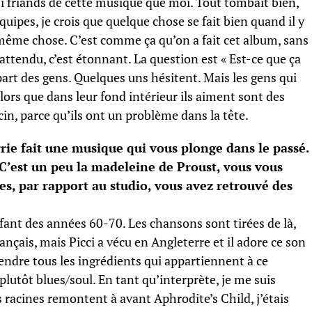
ssi friands de cette musique que moi. Tout tombait bien,
quipes, je crois que quelque chose se fait bien quand il y
 même chose. C’est comme ça qu’on a fait cet album, sans
 inattendu, c’est étonnant. La question est « Est-ce que ça
lupart des gens. Quelques uns hésitent. Mais les gens qui
ors que dans leur fond intérieur ils aiment sont des
in, parce qu’ils ont un problème dans la tête.
rrie fait une musique qui vous plonge dans le passé.
?C’est un peu la madeleine de Proust, vous vous
es, par rapport au studio, vous avez retrouvé des
fant des années 60-70. Les chansons sont tirées de là,
ançais, mais Picci a vécu en Angleterre et il adore ce son
rendre tous les ingrédients qui appartiennent à ce
plutôt blues/soul. En tant qu’interprète, je me suis
 racines remontent à avant Aphrodite’s Child, j’étais