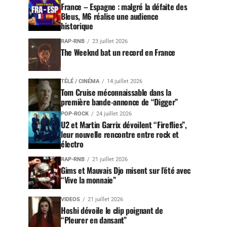
France – Espagne : malgré la défaite des
Bleus, M6 réalise une audience
historique
RAP-RNB
23 juillet 2026
The Weeknd bat un record en France
TÉLÉ / CINÉMA
14 juillet 2026
Tom Cruise méconnaissable dans la
première bande-annonce de “Digger”
POP-ROCK
24 juillet 2026
U2 et Martin Garrix dévoilent “Fireflies”,
leur nouvelle rencontre entre rock et
électro
RAP-RNB
21 juillet 2026
Gims et Mauvais Djo misent sur l’été avec
“Vive la monnaie”
VIDEOS
21 juillet 2026
Hoshi dévoile le clip poignant de
“Pleurer en dansant”