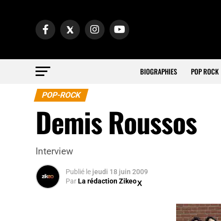
BIOGRAPHIES
POP ROCK
POP-ROCK
Demis Roussos
Interview
Publié
le
jeudi 18 juin 2009
Par
La rédaction Zikeo