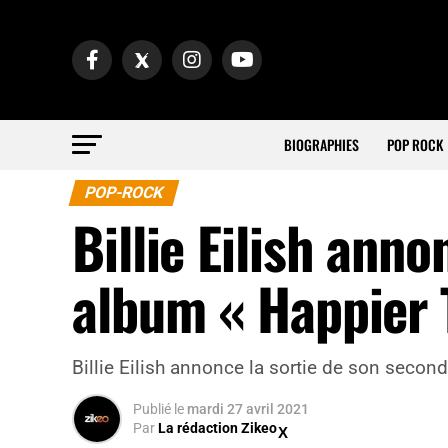
BIOGRAPHIES
POP ROCK
POP-ROCK
Billie Eilish anno
album « Happier 
Billie Eilish annonce la sortie de son second
Publié
le
mardi 27 avril 2021
Par
La rédaction Zikeo