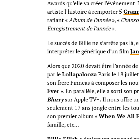
Awards qu’elle va créer l’événement. 
artiste l’histoire à remporter
5
Gram
raflant «
Album de l’année
», «
Chanson
Enregistrement de l’année
».
Le succès de Billie ne s’arrête pas là, 
interpréter le générique d’un film
Ja
Alors que 2020 devait être l’année d
par le
Lollapalooza
Paris le 18 juille
son frère Finneas à composer les nouv
Ever
». En parallèle, elle a sorti so
Blurry
sur Apple TV+
.
Il nous offre u
seulement 17 ans jongle entre les tour
son premier album «
When We All F
famille, etc…