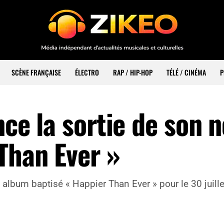
SCÈNE FRANÇAISE
ÉLECTRO
RAP / HIP-HOP
TÉLÉ / CINÉMA
P
nce la sortie de son 
Than Ever »
 album baptisé « Happier Than Ever » pour le 30 juill