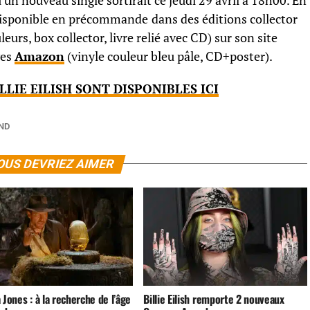
n nouveau single sortirait ce jeudi 29 avril à 18h00. En
t disponible en précommande
dans des éditions collector
leurs, box collector, livre relié avec CD) sur son site
ves
Amazon
(vinyle couleur bleu pâle, CD+poster).
LLIE EILISH SONT DISPONIBLES ICI
ND
OUS DEVRIEZ AIMER
 Jones : à la recherche de l’âge
Billie Eilish remporte 2 nouveaux