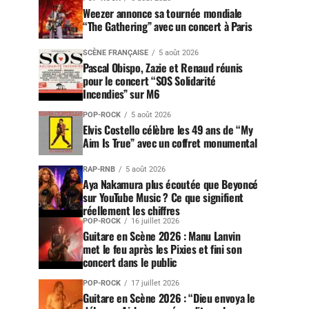
Weezer annonce sa tournée mondiale
“The Gathering” avec un concert à Paris
SCÈNE FRANÇAISE
5 août 2026
Pascal Obispo, Zazie et Renaud réunis
pour le concert “SOS Solidarité
Incendies” sur M6
POP-ROCK
5 août 2026
Elvis Costello célèbre les 49 ans de “My
Aim Is True” avec un coffret monumental
RAP-RNB
5 août 2026
Aya Nakamura plus écoutée que Beyoncé
sur YouTube Music ? Ce que signifient
réellement les chiffres
POP-ROCK
16 juillet 2026
Guitare en Scène 2026 : Manu Lanvin
met le feu après les Pixies et fini son
concert dans le public
POP-ROCK
17 juillet 2026
Guitare en Scène 2026 : “Dieu envoya le