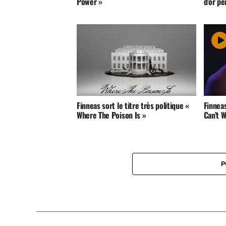
Power »
d’or pe
Finneas sort le titre très politique «
Finneas
Where The Poison Is »
Can’t W
P