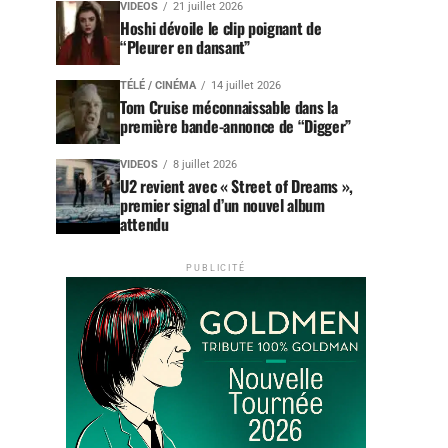
VIDEOS
21 juillet 2026
Hoshi dévoile le clip poignant de
“Pleurer en dansant”
TÉLÉ / CINÉMA
14 juillet 2026
Tom Cruise méconnaissable dans la
première bande-annonce de “Digger”
VIDEOS
8 juillet 2026
U2 revient avec « Street of Dreams »,
premier signal d’un nouvel album
attendu
PUBLICITÉ