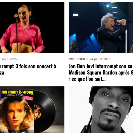
3 août 2026
POP-ROCK
24 juillet 2026
rrompt 3 fois son concert à
Jon Bon Jovi interrompt son co
za
Madison Square Garden après 
: ce que l’on sait…