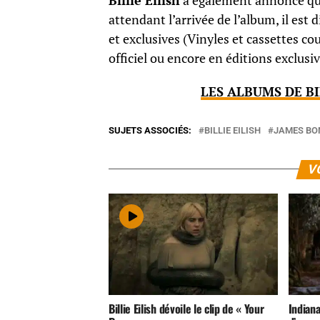
Billie Eilish
a également annoncé qu’u
attendant l’arrivée de l’album, il es
et exclusives (Vinyles et cassettes cou
officiel ou encore en éditions exclusi
LES ALBUMS DE BI
SUJETS ASSOCIÉS:
BILLIE EILISH
JAMES BO
V
Billie Eilish dévoile le clip de « Your
Indiana