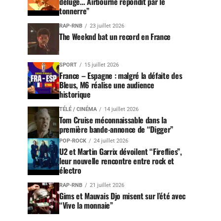
déluge… Airbourne répondit par le
tonnerre”
RAP-RNB
23 juillet 2026
The Weeknd bat un record en France
SPORT
15 juillet 2026
France – Espagne : malgré la défaite des
Bleus, M6 réalise une audience
historique
TÉLÉ / CINÉMA
14 juillet 2026
Tom Cruise méconnaissable dans la
première bande-annonce de “Digger”
POP-ROCK
24 juillet 2026
U2 et Martin Garrix dévoilent “Fireflies”,
leur nouvelle rencontre entre rock et
électro
RAP-RNB
21 juillet 2026
Gims et Mauvais Djo misent sur l’été avec
“Vive la monnaie”