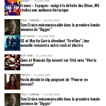
SPORT
15 juillet 2026
France – Espagne : malgré la défaite des Bleus, M6
réalise une audience historique
TÉLÉ / CINÉMA
14 juillet 2026
Tom Cruise méconnaissable dans la première bande-
annonce de “Digger”
POP-ROCK
24 juillet 2026
U2 et Martin Garrix dévoilent “Fireflies”, leur
nouvelle rencontre entre rock et électro
RAP-RNB
21 juillet 2026
Gims et Mauvais Djo misent sur l’été avec “Vive la
monnaie”
VIDEOS
21 juillet 2026
Hoshi dévoile le clip poignant de “Pleurer en
dansant”
TÉLÉ / CINÉMA
14 juillet 2026
Tom Cruise méconnaissable dans la première bande-
annonce de “Digger”