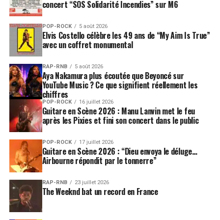
concert “SOS Solidarité Incendies” sur M6
POP-ROCK
5 août 2026
Elvis Costello célèbre les 49 ans de “My Aim Is True”
avec un coffret monumental
RAP-RNB
5 août 2026
Aya Nakamura plus écoutée que Beyoncé sur
YouTube Music ? Ce que signifient réellement les
chiffres
POP-ROCK
16 juillet 2026
Guitare en Scène 2026 : Manu Lanvin met le feu
après les Pixies et fini son concert dans le public
POP-ROCK
17 juillet 2026
Guitare en Scène 2026 : “Dieu envoya le déluge…
Airbourne répondit par le tonnerre”
RAP-RNB
23 juillet 2026
The Weeknd bat un record en France