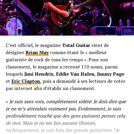
C’est officiel, le magazine
Total Guitar
vient de
désigner
Brian May
comme étant le « meilleur
guitariste de rock de tous les temps ». Pour son
classement, le magazine a recensé 170 noms, parmi
lesquels
Jimi Hendrix
,
Eddie Van Halen
,
Jimmy Page
et
Eric Clapton
, puis a demandé à ses lecteurs de voter
par internet afin d’établir un classement.
«
Je suis sans voix, complètement sidéré. Je dois dire que
je ne m’y attendais vraiment pas. Evidemment, je suis
profondément touché que des gens puissent penser cela
de moi. Mais je ne me fais aucune illusion,
techniquement, je suis loin des grands guitaristes ! Je