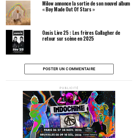
Milow annonce la sortie de son nouvel album
l’écologie à Hawaii.
« Boy Made Out Of Stars »
« Jack Johnson en concert » est également disponible en
version Deluxe Edition (CD/DVD + booklet de 60 pages
Oasis Live 25 : Les frères Gallagher de
documentant la tournée).
retour sur scène en 2025
LES ALBUMS DE JACK JOHNSON SONT DISPONIBLES
SUR
AMAZON
SUJETS ASSOCIÉS:
BEN HARPER
JACK JOHNSON
POSTER UN COMMENTAIRE
METALLICA
OASIS
PUBLICITÉ