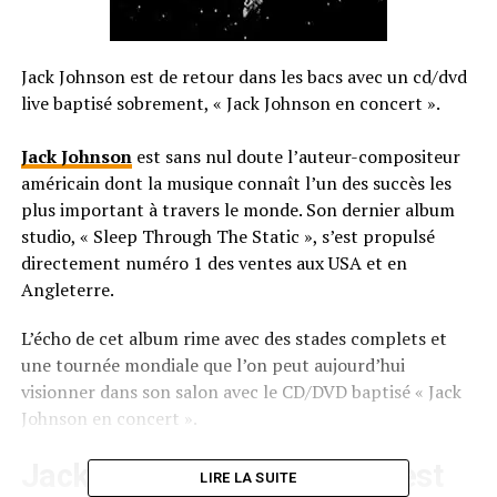
Jack Johnson est de retour dans les bacs avec un cd/dvd
live baptisé sobrement, « Jack Johnson en concert ».
Jack Johnson
est sans nul doute l’auteur-compositeur
américain dont la musique connaît l’un des succès les
plus important à travers le monde. Son dernier album
studio, « Sleep Through The Static », s’est propulsé
directement numéro 1 des ventes aux USA et en
Angleterre.
L’écho de cet album rime avec des stades complets et
une tournée mondiale que l’on peut aujourd’hui
visionner dans son salon avec le CD/DVD baptisé « Jack
Johnson en concert ».
Jack Johnson en concert c’est
LIRE LA SUITE