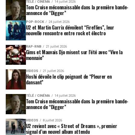
TÉLÉ / CINÉMA
14 juillet 2026
Tom Cruise méconnaissable dans la première bande-
annonce de “Digger”
POP-ROCK
24 juillet 2026
U2 et Martin Garrix dévoilent “Fireflies”, leur
nouvelle rencontre entre rock et électro
RAP-RNB
21 juillet 2026
Gims et Mauvais Djo misent sur l’été avec “Vive la
monnaie”
VIDEOS
21 juillet 2026
Hoshi dévoile le clip poignant de “Pleurer en
dansant”
TÉLÉ / CINÉMA
14 juillet 2026
Tom Cruise méconnaissable dans la première bande-
annonce de “Digger”
VIDEOS
8 juillet 2026
U2 revient avec « Street of Dreams », premier
signal d’un nouvel album attendu