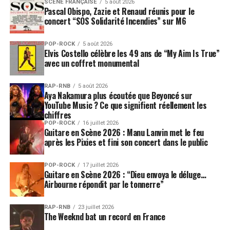
SCÈNE FRANÇAISE
5 août 2026
Pascal Obispo, Zazie et Renaud réunis pour le
concert “SOS Solidarité Incendies” sur M6
POP-ROCK
5 août 2026
Elvis Costello célèbre les 49 ans de “My Aim Is True”
avec un coffret monumental
RAP-RNB
5 août 2026
Aya Nakamura plus écoutée que Beyoncé sur
YouTube Music ? Ce que signifient réellement les
chiffres
POP-ROCK
16 juillet 2026
Guitare en Scène 2026 : Manu Lanvin met le feu
après les Pixies et fini son concert dans le public
POP-ROCK
17 juillet 2026
Guitare en Scène 2026 : “Dieu envoya le déluge…
Airbourne répondit par le tonnerre”
RAP-RNB
23 juillet 2026
The Weeknd bat un record en France