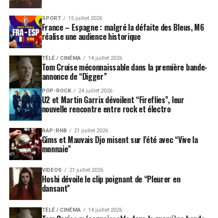
SPORT
15 juillet 2026
France – Espagne : malgré la défaite des Bleus, M6
réalise une audience historique
TÉLÉ / CINÉMA
14 juillet 2026
Tom Cruise méconnaissable dans la première bande-
annonce de “Digger”
POP-ROCK
24 juillet 2026
U2 et Martin Garrix dévoilent “Fireflies”, leur
nouvelle rencontre entre rock et électro
RAP-RNB
21 juillet 2026
Gims et Mauvais Djo misent sur l’été avec “Vive la
monnaie”
VIDEOS
21 juillet 2026
Hoshi dévoile le clip poignant de “Pleurer en
dansant”
TÉLÉ / CINÉMA
14 juillet 2026