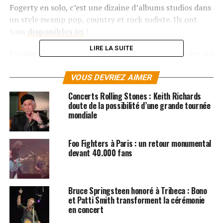
Fogerty en solo, c’est une dizaine d’albums studios dans
un style swamp pop, country et rock sudiste. Ils ont
tous
disponibles ici
!
LIRE LA SUITE
Pendant longtemps, Fogerty a refusé de jouer en live ses
classiques des années
Creedence
. 2023 sera l’année de
son grand retour pour une série de concerts qui passe
VOUS DEVRIEZ AIMER
par la Seine Musicale, «
The Celebration Tour
».
Concerts Rolling Stones : Keith Richards
doute de la possibilité d’une grande tournée
En compagnie de ses deux fils Tyler et Shane, John va
mondiale
nous régaler avec le répertoire classique de
Creedence
Clearwater Revival
, un flashback rock qui s’annonce
Foo Fighters à Paris : un retour monumental
exceptionnel !
devant 40.000 fans
RÉSERVER VOS BILLETS
Bruce Springsteen honoré à Tribeca : Bono
et Patti Smith transforment la cérémonie
SUJETS ASSOCIÉS:
BRUCE SPRINGSTEEN
FOO FIGHTERS
en concert
THE ROLLING STONES