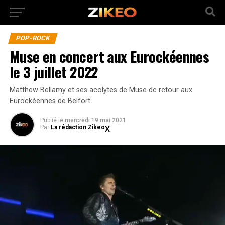
POP-ROCK
Muse en concert aux Eurockéennes
le 3 juillet 2022
Matthew Bellamy et ses acolytes de Muse de retour aux
Eurockéennes de Belfort.
Publié
le
mercredi 19 mai 2021
Par
La rédaction Zikeo