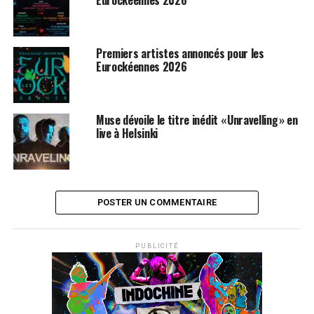
Les possesseurs de billets pour le concert de Muse,
initialement prévu en 2021, peuvent conserver leur
Premiers artistes annoncés pour les
billet pour l’édition 2022 ou se faire rembourser. Les
Eurockéennes 2026
détenteurs de billet pour le concert de Muse du 4 juillet
2021 ont jusqu’au 29 mai pour l’indiquer sur
www.eurockeennes.fr
.
Muse dévoile le titre inédit « Unravelling » en
live à Helsinki
Après cette date, le festival se réserve la possibilité
d’une mise en vente supplémentaire de billets en
nombre limité sur
eurockeennes.fr
. Info à suivre sur le
réseaux sociaux du festival…
POSTER UN COMMENTAIRE
RÉSERVER VOS BILLETS
PUBLICITÉ
SUJETS ASSOCIÉS:
EUROCKEENNES DE BELFORT
MATTHEW BELLAMY
MUSE