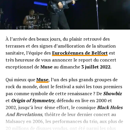
À l’arrivée des beaux jours, du plaisir retrouvé des
terrasses et des signes d’amélioration de la situation
sanitaire, l’équipe des
Eurockéennes de Belfort
est
très heureuse de vous annoncer le report du concert
exceptionnel de
Muse
au dimanche
3 juillet 2022
.
Qui mieux que
Muse
, l’un des plus grands groupes de
rock du monde, dont le festival a suivi les tous premiers
pas comme symbole de cette renaissance ? De
Showbiz
et
Origin of Symmetry
, défendu en live en 2000 et
2002, jusqu’à leur 4ème effort, le cosmique
Black Holes
And Revelations
, théâtre de leur dernier concert au
Malsaucy en 2006, les performances du trio, aux plus de
20 millions de disques vendus, ont été parmi les plus