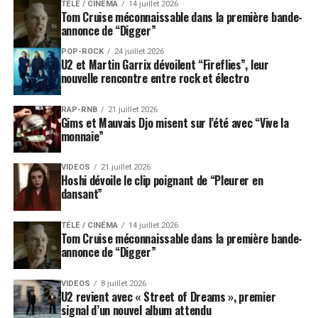
TÉLÉ / CINÉMA
14 juillet 2026
Tom Cruise méconnaissable dans la première bande-
annonce de “Digger”
POP-ROCK
24 juillet 2026
U2 et Martin Garrix dévoilent “Fireflies”, leur
nouvelle rencontre entre rock et électro
RAP-RNB
21 juillet 2026
Gims et Mauvais Djo misent sur l’été avec “Vive la
monnaie”
VIDEOS
21 juillet 2026
Hoshi dévoile le clip poignant de “Pleurer en
dansant”
TÉLÉ / CINÉMA
14 juillet 2026
Tom Cruise méconnaissable dans la première bande-
annonce de “Digger”
VIDEOS
8 juillet 2026
U2 revient avec « Street of Dreams », premier
signal d’un nouvel album attendu