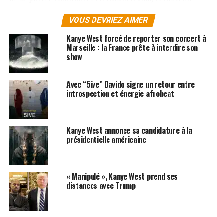
tablier, Kanye et Amber Rose ont pu préparer des repas
VOUS DEVRIEZ AIMER
aux sans-abris et les leur servir.
Kanye West forcé de reporter son concert à
Kanye West a expliqué son geste en déclarant que
Marseille : la France prête à interdire son
c’était important d’aider les gens quand on le peut,
show
surtout lorsqu’on a soi-même beaucoup de chance. C’est
vraiment génial d’accorder du temps à des personnes
Avec “5ive” Davido signe un retour entre
dont tout le monde se fou d’habitude.
introspection et énergie afrobeat
SUJETS ASSOCIÉS:
KANYE WEST
MTV MUSIC AWARDS
Kanye West annonce sa candidature à la
présidentielle américaine
« Manipulé », Kanye West prend ses
distances avec Trump