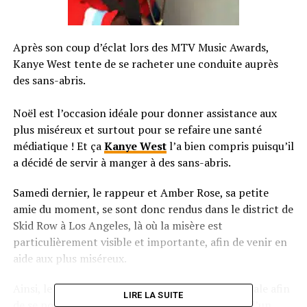
Après son coup d’éclat lors des MTV Music Awards,
Kanye West tente de se racheter une conduite auprès
des sans-abris.
Noël est l’occasion idéale pour donner assistance aux
plus miséreux et surtout pour se refaire une santé
médiatique ! Et ça
Kanye West
l’a bien compris puisqu’il
a décidé de servir à manger à des sans-abris.
Samedi dernier, le rappeur et Amber Rose, sa petite
amie du moment, se sont donc rendus dans le district de
Skid Row à Los Angeles, là où la misère est
particulièrement visible et importante, afin de venir en
aide aux plus miséreux.
Ainsi, le jeune couple s’est rendu à la mission locale afin
LIRE LA SUITE
de se porter volontaires en cuisine. Ainsi, vêtus d’un