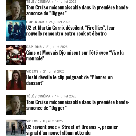
TÉLÉ / CINÉMA
14 juillet 2026
Tom Cruise méconnaissable dans la première bande-
annonce de “Digger”
POP-ROCK
24 juillet 2026
U2 et Martin Garrix dévoilent “Fireflies”, leur
nouvelle rencontre entre rock et électro
RAP-RNB
21 juillet 2026
Gims et Mauvais Djo misent sur l’été avec “Vive la
monnaie”
VIDEOS
21 juillet 2026
Hoshi dévoile le clip poignant de “Pleurer en
dansant”
TÉLÉ / CINÉMA
14 juillet 2026
Tom Cruise méconnaissable dans la première bande-
annonce de “Digger”
VIDEOS
8 juillet 2026
U2 revient avec « Street of Dreams », premier
signal d’un nouvel album attendu