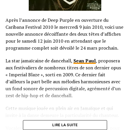
Après l’annonce de Deep Purple en ouverture du
Caribana Festival 2010 le mercredi 9 juin 2010, voici une
nouvelle annonce décoiffante des deux têtes d’affiches
pour le samedi 12 juin 2010 en attendant que le
programme complet soit dévoilé le 24 mars prochain.
La star jamaïcaine de dancehall,
Sean Paul
, proposera
aux festivaliers de nombreux titres de son dernier opus
« Imperial Blaze », sorti en 2009. Ce dernier fait
d’ailleurs la part belle aux mélodies harmonieuses avec
un fond sonore de percussion digitale, agrémenté d’un
zest de hip-hop et de dancehall.
Cette musique jouée en plein air en Jamaïque et qui
invite à la danse demeure la particularité du chanteur.
LIRE LA SUITE
Vocalement aussi, Sean Paul a beaucoup travaillé pour