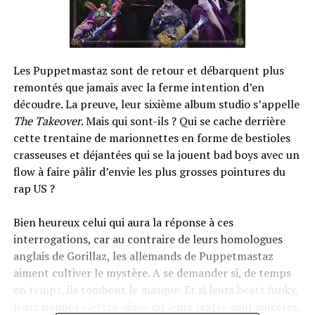
Les Puppetmastaz sont de retour et débarquent plus
remontés que jamais avec la ferme intention d’en
découdre. La preuve, leur sixième album studio s’appelle
The Takeover
. Mais qui sont-ils ? Qui se cache derrière
cette trentaine de marionnettes en forme de bestioles
crasseuses et déjantées qui se la jouent bad boys avec un
flow à faire pâlir d’envie les plus grosses pointures du
rap US ?
Bien heureux celui qui aura la réponse à ces
interrogations, car au contraire de leurs homologues
anglais de Gorillaz, les allemands de Puppetmastaz
aiment cultiver le mystère. A se demander si, de temps
en temps, ils tombent le masque. Et si leurs beats funky,
leurs nappes electro-disco ou leurs textes sont sincères,