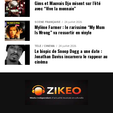
jeudi 20 novembre
–
Chessu / Coupole
– Biel
Gims et Mauvais Djo misent sur l’été
vendredi 21 novembre
–
Les Docks
– Lausanne
avec “Vive la monnaie”
jeudi 27 novembre
–
Nouveau Casino
– Paris
vendredi 28 novembre
–
Nouveau Casino
– Paris
SCÈNE FRANÇAISE
24 juillet 2026
samedi 29 novembre
–
Nouveau Casino
– Paris
Mylène Farmer : le rarissime “My Mum
lundi 1e décembre
–
Ninkasi
– Lyon
Is Wrong” va ressortir en vinyle
mardi 2 décembre
–
Cabaret Aléatoire
– Marseille
mercredi 3 décembre
–
Marionnettissimo – Foyer
TÉLÉ / CINÉMA
24 juillet 2026
Communal Panouse
– Tournefeuille
Le biopic de Snoop Dogg a une date :
jeudi 4 décembre
–
4 Sans
– Bordeaux
Jonathan Daviss incarnera le rappeur au
cinéma
samedi 6 décembre
–
Antipode
– Rennes
LES ALBUMS DES PUPPETMASTAZ SONT
DIPSONIBLES ICI
SUJETS ASSOCIÉS:
GONZALES
GORILLAZ
JAMIE LIDELL
JANE BIRKIN
PUPPETMASTAZ