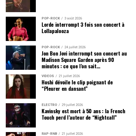
esprit était avec nous, ça compte.
Squidrick :
Je précise aussi que Jamie Lidell et Jane
Birkin n’ont pas vraiment participé à cet album. J’ai dit
POP-ROCK
3 août 2026
ça pour nous faire un peu de publicité, on est bien
Lorde interrompt 3 fois son concert à
d’accord… Tu l’as écouté ou pas, cet album ?
Lollapalooza
Bien-sûr, mais j’ai préféré le précédent…
POP-ROCK
24 juillet 2026
Squidrick :
C’est normal. L’album
Creature Shock Radio
,
Jon Bon Jovi interrompt son concert au
c’est un peu comme un vieil ami, tu le connais bien. Le
Madison Square Garden après 90
nouvel album c’est comme le sexe de ta nouvelle copine,
minutes : ce que l’on sait…
il te faut un peu de temps pour t’y habituer, t’y sentir
VIDEOS
21 juillet 2026
bien mais au final, tu verras, tu y prendras plus de
Hoshi dévoile le clip poignant de
plaisir.
“Pleurer en dansant”
Dernier album des Puppetmastaz : The Takeover
(sortie 27 octobre 2008)
ÉLECTRO
29 juillet 2026
Kavinsky est mort à 50 ans : la French
PUPPETMASTAZ EN CONCERT :
Touch perd l’auteur de “Nightcall”
mercredi 19 novembre
–
Gaswerk
– Winterthur
RAP-RNB
21 juillet 2026