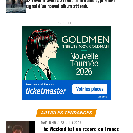
n’importe quoi ».
U2 revient avec « Street of Dreams », premier
signal d’un nouvel album attendu
C’est important pour les Puppetmastaz, ces
collaborations, ces featuring, ces rencontres ?
PUBLICITÉ
Squidrick :
Evidemment, c’est comme ça qu’on fait
rentrer l’argent. Que ce soit à Jamie Lidell, Jane Birkin
ou à Gonzales. On leur dit de chanter de telle façon. Ça
fait 5.000 dollars ? Pas de problème !
Ce serait moins cher de sampler, finalement, non ?
Hip-Hopnotist :
Nous avons déjà eu recours au
« sampling », quand nous débutions dans le hip-hop,
mais pour moi, c’est une forme de piratage. Et puis
aujourd’hui c’est devenu difficile de sampler, avec toutes
ces lois sur les droits d’auteurs. C’est pour ça qu’on a
besoin, aujourd’hui, des originaux, Jane, Jamie, Gonzo.
Sinon il y a aussi Miss Peggy qui apparaît dans la 4e
ARTICLES TENDANCES
plage de l’album, elle était dehors en train de tondre la
RAP-RNB
23 juillet 2026
pelouse. On ne peut pas vraiment l’entendre, mais son
The Weeknd bat un record en France