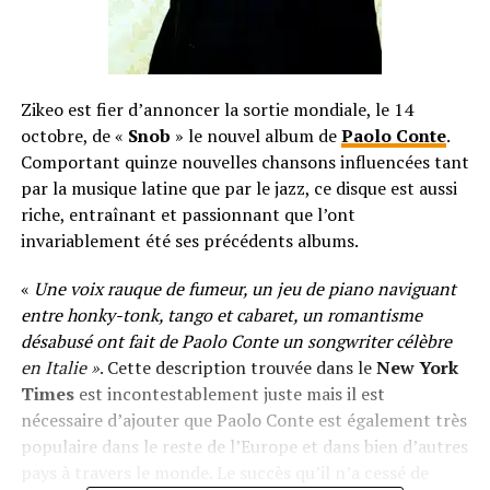
Zikeo est fier d’annoncer la sortie mondiale, le 14
octobre, de «
Snob
» le nouvel album de
Paolo Conte
.
Comportant quinze nouvelles chansons influencées tant
par la musique latine que par le jazz, ce disque est aussi
riche, entraînant et passionnant que l’ont
invariablement été ses précédents albums.
«
Une voix rauque de fumeur, un jeu de piano naviguant
entre honky-tonk, tango et cabaret, un romantisme
désabusé ont fait de Paolo Conte un songwriter célèbre
en Italie »
. Cette description trouvée dans le
New York
Times
est incontestablement juste mais il est
nécessaire d’ajouter que Paolo Conte est également très
populaire dans le reste de l’Europe et dans bien d’autres
pays à travers le monde. Le succès qu’il n’a cessé de