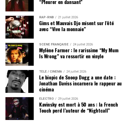
“Pleurer en dansant”
RAP-RNB
21 juillet 2026
Gims et Mauvais Djo misent sur l’été
avec “Vive la monnaie”
SCÈNE FRANÇAISE
24 juillet 2026
Mylène Farmer : le rarissime “My Mum
Is Wrong” va ressortir en vinyle
TÉLÉ / CINÉMA
24 juillet 2026
Le biopic de Snoop Dogg a une date :
Jonathan Daviss incarnera le rappeur au
cinéma
ÉLECTRO
29 juillet 2026
Kavinsky est mort à 50 ans : la French
Touch perd l’auteur de “Nightcall”