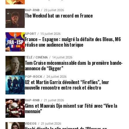
RAP-RNB
23 juillet 2026
The Weeknd bat un record en France
SPORT
15 juillet 2026
France – Espagne : malgré la défaite des Bleus, M6
réalise une audience historique
TÉLÉ / CINÉMA
14 juillet 2026
Tom Cruise méconnaissable dans la première bande-
annonce de “Digger”
POP-ROCK
24 juillet 2026
U2 et Martin Garrix dévoilent “Fireflies”, leur
nouvelle rencontre entre rock et électro
RAP-RNB
21 juillet 2026
Gims et Mauvais Djo misent sur l’été avec “Vive la
monnaie”
VIDEOS
21 juillet 2026