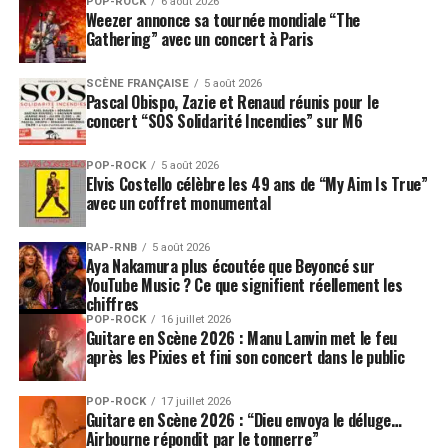
POP-ROCK
6 août 2026
Weezer annonce sa tournée mondiale “The
Gathering” avec un concert à Paris
SCÈNE FRANÇAISE
5 août 2026
Pascal Obispo, Zazie et Renaud réunis pour le
concert “SOS Solidarité Incendies” sur M6
POP-ROCK
5 août 2026
Elvis Costello célèbre les 49 ans de “My Aim Is True”
avec un coffret monumental
RAP-RNB
5 août 2026
Aya Nakamura plus écoutée que Beyoncé sur
YouTube Music ? Ce que signifient réellement les
chiffres
POP-ROCK
16 juillet 2026
Guitare en Scène 2026 : Manu Lanvin met le feu
après les Pixies et fini son concert dans le public
POP-ROCK
17 juillet 2026
Guitare en Scène 2026 : “Dieu envoya le déluge…
Airbourne répondit par le tonnerre”