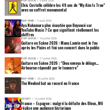
POP-ROCK
5 août 2026
Elvis Costello célèbre les 49 ans de “My Aim Is True”
avec un coffret monumental
RAP-RNB
5 août 2026
Aya Nakamura plus écoutée que Beyoncé sur
YouTube Music ? Ce que signifient réellement les
chiffres
POP-ROCK
16 juillet 2026
Guitare en Scène 2026 : Manu Lanvin met le feu
après les Pixies et fini son concert dans le public
POP-ROCK
17 juillet 2026
Guitare en Scène 2026 : “Dieu envoya le déluge…
Airbourne répondit par le tonnerre”
RAP-RNB
23 juillet 2026
The Weeknd bat un record en France
SPORT
15 juillet 2026
France – Espagne : malgré la défaite des Bleus, M6
réalise une audience historique