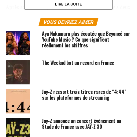
LIRE LA SUITE
Après son dernier passage au Stade de France il y a deux
ans, aux côtés de son mari, le rappeur
Jay-Z
, Beyoncé
reviendra cette fois-ci en solo le 21 juillet prochain. La
VOUS DEVRIEZ AIMER
billetterie ouvrira le 15 février dès 10 heures du matin
Aya Nakamura plus écoutée que Beyoncé sur
sur les sites de la
Fnac
et de
France Billets
!
YouTube Music ? Ce que signifient
réellement les chiffres
Les albums de
Beyoncé
sont disponibles sur
iTunes
et
Amazon
!
The Weeknd bat un record en France
SUJETS ASSOCIÉS:
BEYONCÉ
CONCERT
STADE DE FRANCE
Jay-Z ressort trois titres rares de “4:44”
sur les plateformes de streaming
Jay-Z annonce un concert événement au
Stade de France avec JAŸ-Z 30