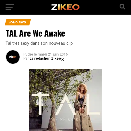
RAP-RNB
TAL Are We Awake
Tal très sexy dans son nouveau clip
Publié
le
mardi 21 juin 2016
Par
La rédaction Zikeo