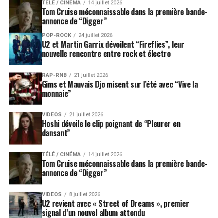
TÉLÉ / CINÉMA
14 juillet 2026
Tom Cruise méconnaissable dans la première bande-
annonce de “Digger”
POP-ROCK
24 juillet 2026
U2 et Martin Garrix dévoilent “Fireflies”, leur
nouvelle rencontre entre rock et électro
RAP-RNB
21 juillet 2026
Gims et Mauvais Djo misent sur l’été avec “Vive la
monnaie”
VIDEOS
21 juillet 2026
Hoshi dévoile le clip poignant de “Pleurer en
dansant”
TÉLÉ / CINÉMA
14 juillet 2026
Tom Cruise méconnaissable dans la première bande-
annonce de “Digger”
VIDEOS
8 juillet 2026
U2 revient avec « Street of Dreams », premier
signal d’un nouvel album attendu