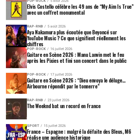
POP-ROCK
5 août 2026
Elvis Costello célèbre les 49 ans de “My Aim Is True”
avec un coffret monumental
RAP-RNB
5 août 2026
Aya Nakamura plus écoutée que Beyoncé sur
YouTube Music ? Ce que signifient réellement les
chiffres
POP-ROCK
16 juillet 2026
Guitare en Scène 2026 : Manu Lanvin met le feu
après les Pixies et fini son concert dans le public
POP-ROCK
17 juillet 2026
Guitare en Scène 2026 : “Dieu envoya le déluge…
Airbourne répondit par le tonnerre”
RAP-RNB
23 juillet 2026
The Weeknd bat un record en France
SPORT
15 juillet 2026
France – Espagne : malgré la défaite des Bleus, M6
réalise une audience historique