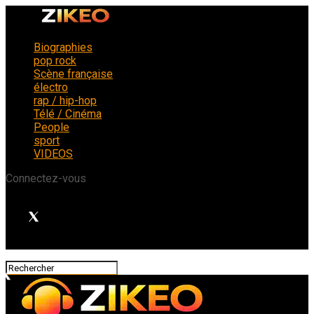
Biographies
pop rock
Scène française
électro
rap / hip-hop
Télé / Cinéma
People
sport
VIDEOS
Connectez-vous