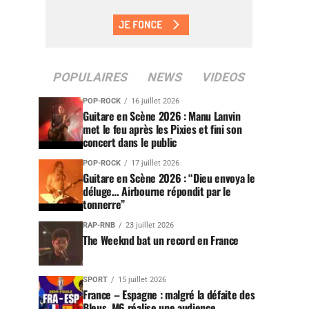
POPULAIRES
NEWS
VIDEOS
POP-ROCK
16 juillet 2026
Guitare en Scène 2026 : Manu Lanvin
met le feu après les Pixies et fini son
concert dans le public
POP-ROCK
17 juillet 2026
Guitare en Scène 2026 : “Dieu envoya le
déluge… Airbourne répondit par le
tonnerre”
RAP-RNB
23 juillet 2026
The Weeknd bat un record en France
SPORT
15 juillet 2026
France – Espagne : malgré la défaite des
Bleus, M6 réalise une audience