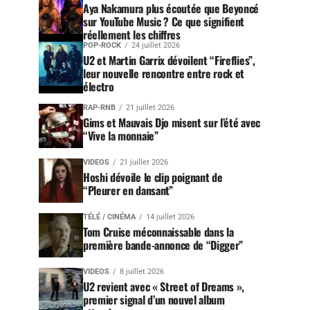
Aya Nakamura plus écoutée que Beyoncé
sur YouTube Music ? Ce que signifient
réellement les chiffres
POP-ROCK
24 juillet 2026
U2 et Martin Garrix dévoilent “Fireflies”,
leur nouvelle rencontre entre rock et
électro
RAP-RNB
21 juillet 2026
Gims et Mauvais Djo misent sur l’été avec
“Vive la monnaie”
VIDEOS
21 juillet 2026
Hoshi dévoile le clip poignant de
“Pleurer en dansant”
TÉLÉ / CINÉMA
14 juillet 2026
Tom Cruise méconnaissable dans la
première bande-annonce de “Digger”
VIDEOS
8 juillet 2026
U2 revient avec « Street of Dreams »,
premier signal d’un nouvel album