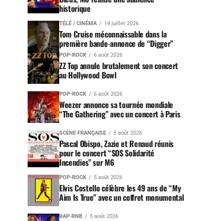
historique
TÉLÉ / CINÉMA
14 juillet 2026
Tom Cruise méconnaissable dans la
première bande-annonce de “Digger”
POP-ROCK
6 août 2026
ZZ Top annule brutalement son concert
au Hollywood Bowl
POP-ROCK
6 août 2026
Weezer annonce sa tournée mondiale
“The Gathering” avec un concert à Paris
SCÈNE FRANÇAISE
5 août 2026
Pascal Obispo, Zazie et Renaud réunis
pour le concert “SOS Solidarité
Incendies” sur M6
POP-ROCK
5 août 2026
Elvis Costello célèbre les 49 ans de “My
Aim Is True” avec un coffret monumental
RAP-RNB
5 août 2026