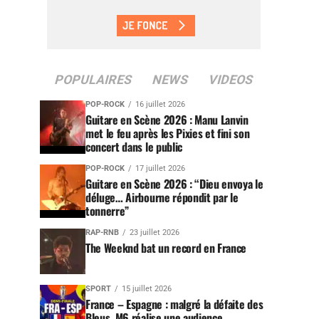
POPULAIRES
NEWS
VIDEOS
POP-ROCK
16 juillet 2026
Guitare en Scène 2026 : Manu Lanvin
met le feu après les Pixies et fini son
concert dans le public
POP-ROCK
17 juillet 2026
Guitare en Scène 2026 : “Dieu envoya le
déluge… Airbourne répondit par le
tonnerre”
RAP-RNB
23 juillet 2026
The Weeknd bat un record en France
SPORT
15 juillet 2026
France – Espagne : malgré la défaite des
Bleus, M6 réalise une audience