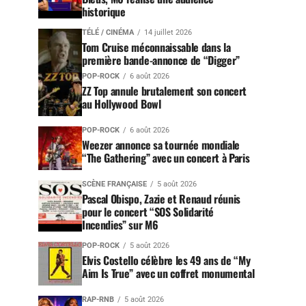
historique
TÉLÉ / CINÉMA
14 juillet 2026
Tom Cruise méconnaissable dans la
première bande-annonce de “Digger”
POP-ROCK
6 août 2026
ZZ Top annule brutalement son concert
au Hollywood Bowl
POP-ROCK
6 août 2026
Weezer annonce sa tournée mondiale
“The Gathering” avec un concert à Paris
SCÈNE FRANÇAISE
5 août 2026
Pascal Obispo, Zazie et Renaud réunis
pour le concert “SOS Solidarité
Incendies” sur M6
POP-ROCK
5 août 2026
Elvis Costello célèbre les 49 ans de “My
Aim Is True” avec un coffret monumental
RAP-RNB
5 août 2026