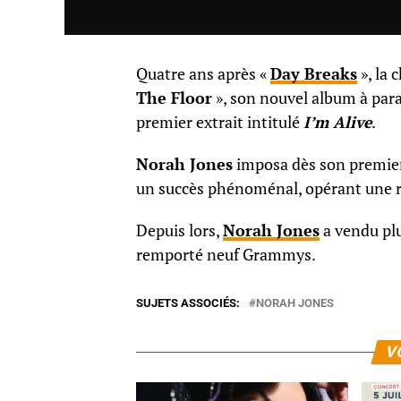
Quatre ans après «
Day Breaks
», la 
The Floor
», son nouvel album à para
premier extrait intitulé
I’m Alive
.
Norah Jones
imposa dès son premier 
un succès phénoménal, opérant une r
Depuis lors,
Norah Jones
a vendu plu
remporté neuf Grammys.​​
SUJETS ASSOCIÉS:
NORAH JONES
V