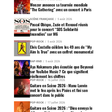
Weezer annonce sa tournée mondiale
“The Gathering” avec un concert à Paris
SCÈNE FRANÇAISE
5 août 2026
Pascal Obispo, Zazie et Renaud réunis
pour le concert “SOS Solidarité
Incendies” sur M6
POP-ROCK
5 août 2026
Elvis Costello célèbre les 49 ans de “My
Aim Is True” avec un coffret monumental
RAP-RNB
5 août 2026
Aya Nakamura plus écoutée que Beyoncé
sur YouTube Music ? Ce que signifient
réellement les chiffres
POP-ROCK
16 juillet 2026
Guitare en Scène 2026 : Manu Lanvin
met le feu après les Pixies et fini son
concert dans le public
POP-ROCK
17 juillet 2026
Guitare en Scène 2026 : “Dieu envoya le