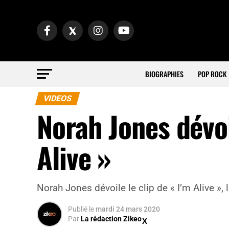
BIOGRAPHIES
POP ROCK
VIDEOS
Norah Jones dévoil
Alive »
Norah Jones dévoile le clip de « I’m Alive »,
Publié
le
mardi 24 mars 2020
Par
La rédaction Zikeo