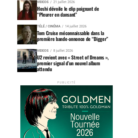
VIDEOS
21 juillet 2026
Hoshi dévoile le clip poignant de
“Pleurer en dansant”
TÉLÉ / CINÉMA
14 juillet 2026
Tom Cruise méconnaissable dans la
première bande-annonce de “Digger”
VIDEOS
8 juillet 2026
U2 revient avec « Street of Dreams »,
premier signal d’un nouvel album
attendu
PUBLICITÉ