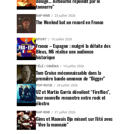
déluge… Airbourne répondit par le
tonnerre”
RAP-RNB
23 juillet 2026
The Weeknd bat un record en France
SPORT
15 juillet 2026
France – Espagne : malgré la défaite des
Bleus, M6 réalise une audience
historique
TÉLÉ / CINÉMA
14 juillet 2026
Tom Cruise méconnaissable dans la
première bande-annonce de “Digger”
POP-ROCK
24 juillet 2026
U2 et Martin Garrix dévoilent “Fireflies”,
leur nouvelle rencontre entre rock et
électro
RAP-RNB
21 juillet 2026
Gims et Mauvais Djo misent sur l’été avec
“Vive la monnaie”