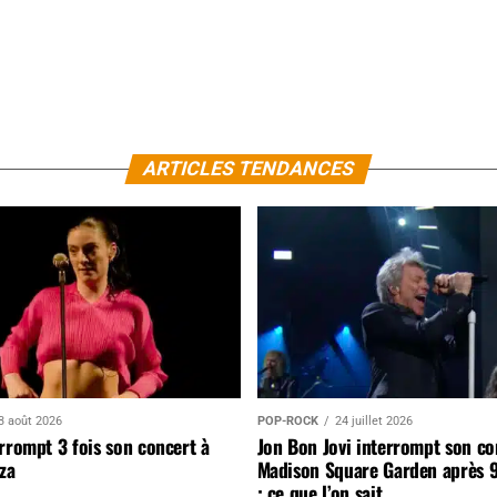
ARTICLES TENDANCES
3 août 2026
POP-ROCK
24 juillet 2026
rrompt 3 fois son concert à
Jon Bon Jovi interrompt son co
za
Madison Square Garden après 
: ce que l’on sait…