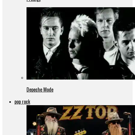
Depeche Mode
pop rock