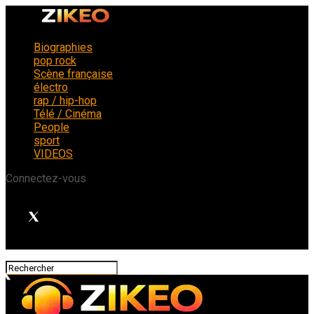
Biographies
pop rock
Scène française
électro
rap / hip-hop
Télé / Cinéma
People
sport
VIDEOS
Connectez-vous