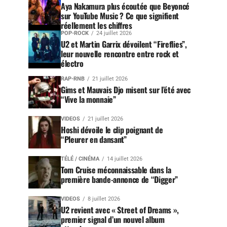
Aya Nakamura plus écoutée que Beyoncé
sur YouTube Music ? Ce que signifient
réellement les chiffres
POP-ROCK
24 juillet 2026
U2 et Martin Garrix dévoilent “Fireflies”,
leur nouvelle rencontre entre rock et
électro
RAP-RNB
21 juillet 2026
Gims et Mauvais Djo misent sur l’été avec
“Vive la monnaie”
VIDEOS
21 juillet 2026
Hoshi dévoile le clip poignant de
“Pleurer en dansant”
TÉLÉ / CINÉMA
14 juillet 2026
Tom Cruise méconnaissable dans la
première bande-annonce de “Digger”
VIDEOS
8 juillet 2026
U2 revient avec « Street of Dreams »,
premier signal d’un nouvel album