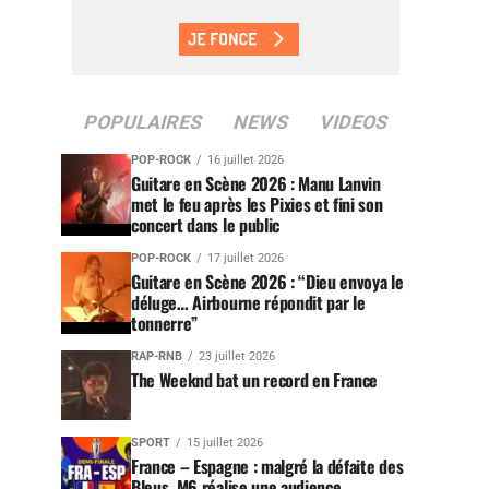
POPULAIRES
NEWS
VIDEOS
POP-ROCK
16 juillet 2026
Guitare en Scène 2026 : Manu Lanvin
met le feu après les Pixies et fini son
concert dans le public
POP-ROCK
17 juillet 2026
Guitare en Scène 2026 : “Dieu envoya le
déluge… Airbourne répondit par le
tonnerre”
RAP-RNB
23 juillet 2026
The Weeknd bat un record en France
SPORT
15 juillet 2026
France – Espagne : malgré la défaite des
Bleus, M6 réalise une audience