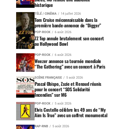
historique
TÉLÉ / CINÉMA
14 juillet 2026
Tom Cruise méconnaissable dans la
première bande-annonce de “Digger”
POP-ROCK
6 août 2026
ZZ Top annule brutalement son concert
au Hollywood Bowl
POP-ROCK
6 août 2026
Weezer annonce sa tournée mondiale
“The Gathering” avec un concert à Paris
SCÈNE FRANÇAISE
5 août 2026
Pascal Obispo, Zazie et Renaud réunis
pour le concert “SOS Solidarité
Incendies” sur M6
POP-ROCK
5 août 2026
Elvis Costello célèbre les 49 ans de “My
Aim Is True” avec un coffret monumental
RAP-RNB
5 août 2026