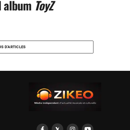
l album
ToyZ
US D’ARTICLES