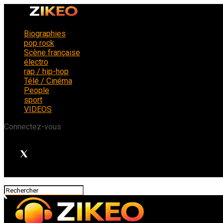
Biographies
pop rock
Scène française
électro
rap / hip-hop
Télé / Cinéma
People
sport
VIDEOS
Connectez-vous