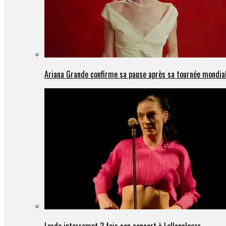
Ariana Grande confirme sa pause après sa tournée mondia
Lorde interrompt 3 fois son concert à Lollapalooza