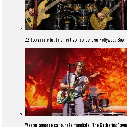
ZZ Top annule brutalement son concert au Hollywood Bowl
Weezer annonce sa tournée mondiale “The Gathering” avec