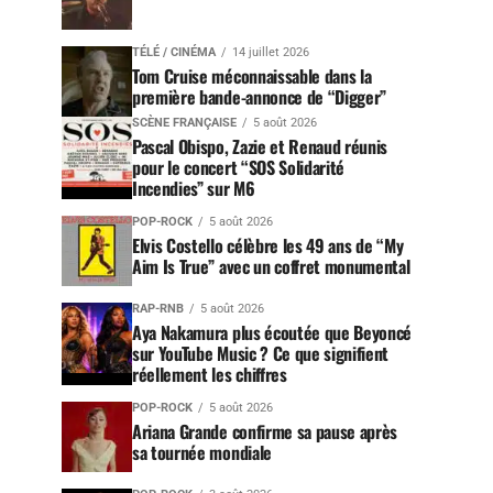
TÉLÉ / CINÉMA
14 juillet 2026
Tom Cruise méconnaissable dans la
première bande-annonce de “Digger”
SCÈNE FRANÇAISE
5 août 2026
Pascal Obispo, Zazie et Renaud réunis
pour le concert “SOS Solidarité
Incendies” sur M6
POP-ROCK
5 août 2026
Elvis Costello célèbre les 49 ans de “My
Aim Is True” avec un coffret monumental
RAP-RNB
5 août 2026
Aya Nakamura plus écoutée que Beyoncé
sur YouTube Music ? Ce que signifient
réellement les chiffres
POP-ROCK
5 août 2026
Ariana Grande confirme sa pause après
sa tournée mondiale