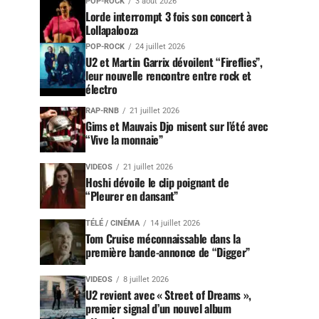
POP-ROCK
3 août 2026
Lorde interrompt 3 fois son concert à
Lollapalooza
POP-ROCK
24 juillet 2026
U2 et Martin Garrix dévoilent “Fireflies”,
leur nouvelle rencontre entre rock et
électro
RAP-RNB
21 juillet 2026
Gims et Mauvais Djo misent sur l’été avec
“Vive la monnaie”
VIDEOS
21 juillet 2026
Hoshi dévoile le clip poignant de
“Pleurer en dansant”
TÉLÉ / CINÉMA
14 juillet 2026
Tom Cruise méconnaissable dans la
première bande-annonce de “Digger”
VIDEOS
8 juillet 2026
U2 revient avec « Street of Dreams »,
premier signal d’un nouvel album