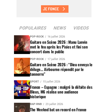
POPULAIRES
NEWS
VIDEOS
POP-ROCK
16 juillet 2026
Guitare en Scène 2026 : Manu Lanvin
met le feu après les Pixies et fini son
concert dans le public
POP-ROCK
17 juillet 2026
Guitare en Scène 2026 : “Dieu envoya le
déluge… Airbourne répondit par le
tonnerre”
SPORT
15 juillet 2026
France – Espagne : malgré la défaite des
Bleus, M6 réalise une audience
historique
RAP-RNB
23 juillet 2026
The Weeknd bat un record en France