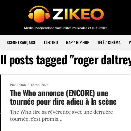
SCÈNE FRANÇAISE
ÉLECTRO
RAP / HIP-HOP
TÉLÉ / CINÉMA
P
ll posts tagged "roger daltre
POP-ROCK
12 mai 2025
The Who annonce (ENCORE) une
tournée pour dire adieu à la scène
The Who tire sa révérence avec une dernière
tournée, c'est promis...