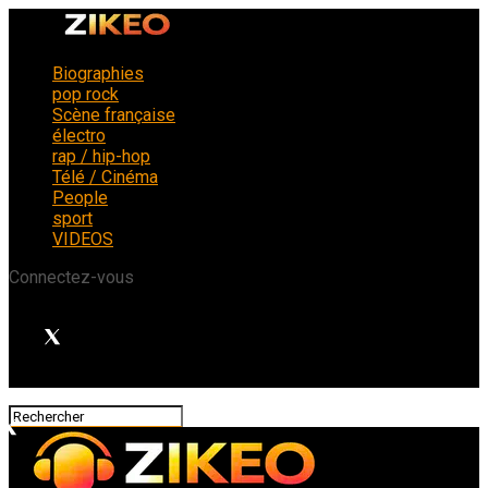
Biographies
pop rock
Scène française
électro
rap / hip-hop
Télé / Cinéma
People
sport
VIDEOS
Connectez-vous