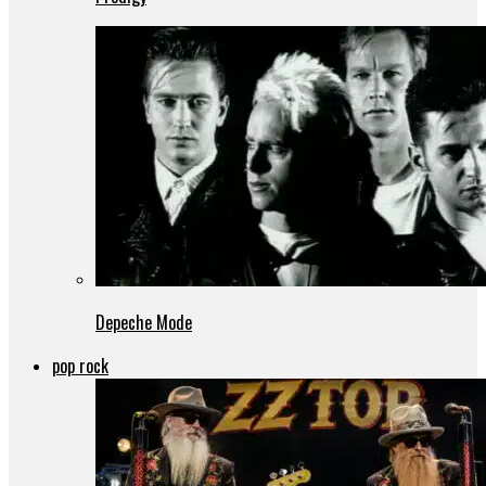
Depeche Mode
pop rock